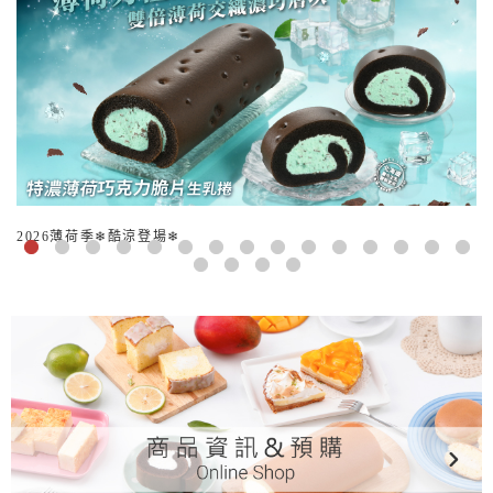
2026薄荷季❄酷涼登場❄