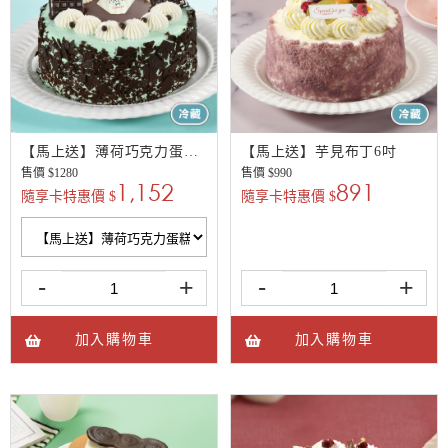
【馬上送】薄荷巧克力蛋糕6吋
【馬上送】芋見布丁6吋
售價 $
1280
售價 $
990
1,152
891
隨享卡特惠價 $
隨享卡特惠價 $
-
+
-
+
加入購物車
加入購物車