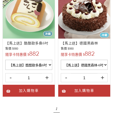
【馬上送】酷酷歐多桑6吋
【馬上送】德國黑森林
售價 $
980
售價 $
980
882
882
隨享卡特惠價 $
隨享卡特惠價 $
-
+
-
+
加入購物車
加入購物車
1