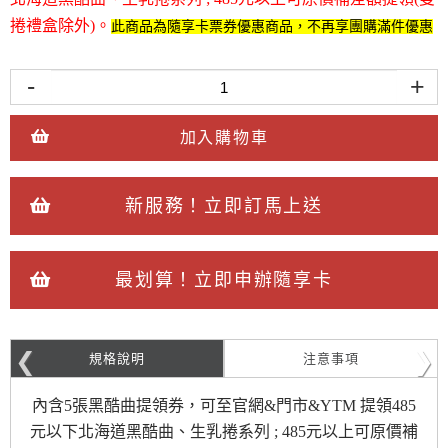
捲禮盒除外)
。
此商品為隨享卡票券優惠商品，不再享團購滿件優惠
-
+
加入購物車
新服務！立即訂馬上送
最划算！立即申辦隨享卡
規格說明
注意事項
內含5張黑酷曲提領券，可至官網&門市&YTM 提領485
元以下北海道黑酷曲、
生乳捲系列 ; 485元以上可原價補