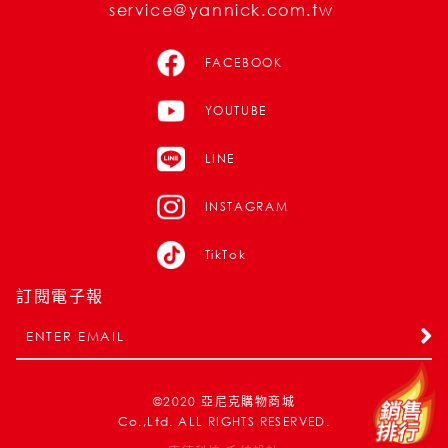
service@yannick.com.tw
FACEBOOK
YOUTUBE
LINE
INSTAGRAM
TikTok
訂閱電子報
©2020
亞尼克購物商城
Co.,Ltd. ALL RIGHTS RESERVED.