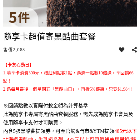
隨享卡超值寄黑酷曲套餐
售價
2,088
【卡友心動日】
1.隨享卡消費300元，贈紅利點數1點，遇週一點數10倍送，享回饋66
點！
2.遇每月最後一個星期五「黑酷曲日」，再折5%優惠，只要$1,984！
※回饋點數以實際付款金額為計算基準
此為隨享卡專屬寄黑酷曲套餐服務，需先成為隨享卡會員
及
使用隨享卡支付
才可購買。
內含5張黑酷曲提領券，可至官網&門市&YTM提領
485元以下
北海道黑酷曲、
生乳捲系列 ; 485元以上可原價補差額提領(雙