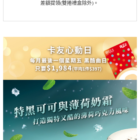
差額提領(雙捲禮盒除外)。