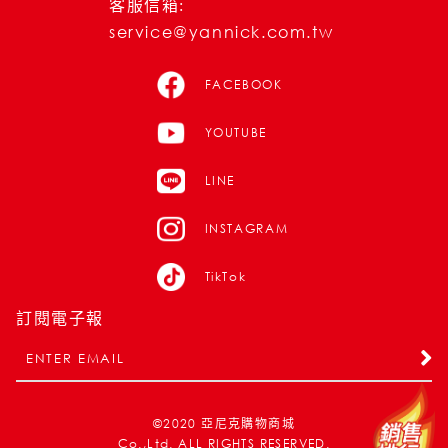
客服信箱:
service@yannick.com.tw
FACEBOOK
YOUTUBE
LINE
INSTAGRAM
TikTok
訂閱電子報
©2020
亞尼克購物商城
Co.,Ltd. ALL RIGHTS RESERVED.