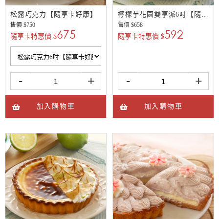
檸檬芋花園雙享派6吋【隨享卡好康】
松露巧克力【隨享卡好康】
售價 $
658
售價 $
750
592
675
隨享卡特惠價 $
隨享卡特惠價 $
-
+
-
+
加入購物車
加入購物車