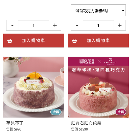
-
+
-
+
加入購物車
加入購物車
芋見布丁
紅寶石紅心芭樂
售價 $
990
售價 $
1990