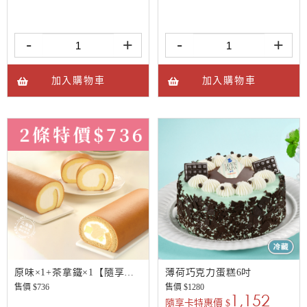
-
+
-
+
加入購物車
加入購物車
原味×1+茶拿鐵×1【隨享卡好康】
薄荷巧克力蛋糕6吋
售價 $
736
售價 $
1280
1,152
隨享卡特惠價 $