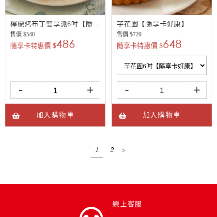
檸檬烤布丁雙享派6吋【隨享卡好康】
芋花園【隨享卡好康】
售價 $
540
售價 $
720
486
648
隨享卡特惠價 $
隨享卡特惠價 $
-
+
-
+
加入購物車
加入購物車
1
2
>
線上客服