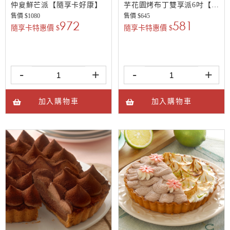
仲夏鮮芒派【隨享卡好康】
芋花園烤布丁雙享派6吋【隨享卡好康】
售價 $
1080
售價 $
645
972
581
隨享卡特惠價 $
隨享卡特惠價 $
-
+
-
+
加入購物車
加入購物車