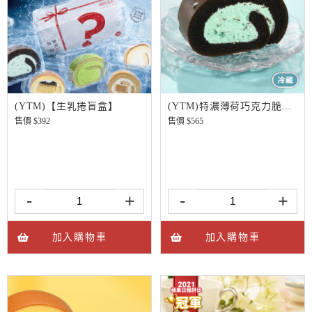
(YTM)【生乳捲盲盒】
(YTM)特濃薄荷巧克力脆片生乳捲
售價 $
392
售價 $
565
-
+
-
+
加入購物車
加入購物車