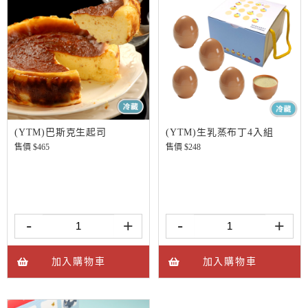
(YTM)巴斯克生起司
(YTM)生乳蒸布丁4入組
售價 $
465
售價 $
248
-
+
-
+
加入購物車
加入購物車