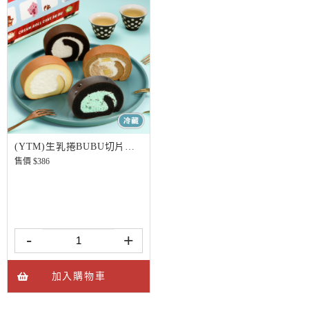
(YTM)生乳捲BUBU切片組-薄巧版
售價 $
386
-
+
加入購物車