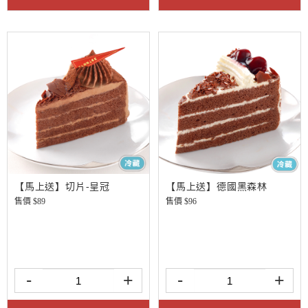
【馬上送】切片-皇冠
【馬上送】德國黑森林
售價 $
89
售價 $
96
-
+
-
+