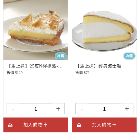
【馬上送】25度N檸檬派-切片
【馬上送】經典波士頓
售價 $
120
售價 $
72
-
+
-
+
加入購物車
加入購物車