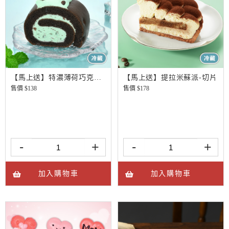
【馬上送】特濃薄荷巧克力脆片生乳捲-切片
【馬上送】提拉米蘇派-切片
售價 $
138
售價 $
178
-
+
-
+
加入購物車
加入購物車