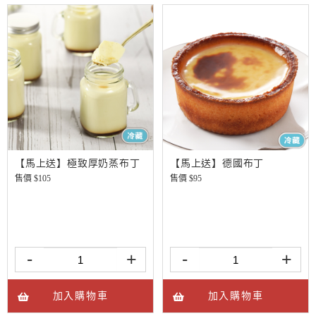
【馬上送】極致厚奶蒸布丁
【馬上送】德國布丁
售價 $
105
售價 $
95
-
+
-
+
加入購物車
加入購物車