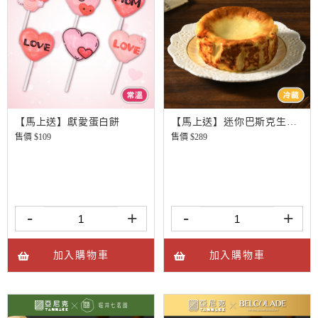
【馬上送】獻愛蛋白餅
【馬上送】迷你巴斯克生起司
售價 $
109
售價 $
289
-
+
-
+
加入購物車
加入購物車