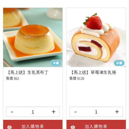
【馬上送】生乳蒸布丁
【馬上送】草莓凍生乳捲
售價 $
62
售價 $
128
-
+
-
+
加入購物車
加入購物車