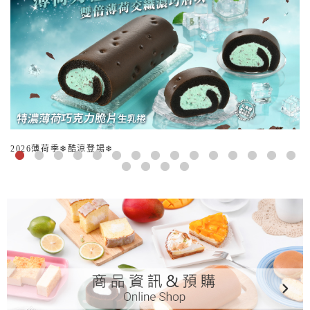
2026薄荷季❄酷涼登場❄