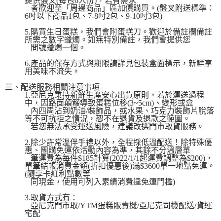
提供盤叉(每包6人份)，若有需求
者歡迎至「周邊商品」區加價購買。(盤叉附送標準：
6吋以下商品1包、7-8吋2包、9-10吋3包)
5.購買生日蛋糕，我們會附蛋糕刀。歡迎於備註欄備註
所需之數字蠟燭。如無特別備註，我們會提供您
問號蠟燭一個。
6.產品的保存方式與期限請詳見包裝盒面標示，新鮮享
用美味不流失。
三、配送服務相關注意事項
1.亞尼克秉持新鮮生產安心出貨原則，若於運送過程
中，因路面顛簸導致蛋糕位移(3~5cm)、變形或盒
內四周沾到奶油/裝飾品，或水果、巧克力裝飾片脫落
等不可抗拒之情況，恕不在退貨及退款之範圍。
若您無法承受運送風險，建議改選門市取貨服務。
2.除少許常溫伴手禮以外，全程採低溫配送！除特殊優
惠、團購免運依活動內容為準，其餘不分溫層單
筆運費為每件$185計算(2022/1/1起運費調整為$200)，
單筆結帳消費金額(折扣優惠後)滿$3600單一地點免運。
(隨享卡紅利點數等
同現金，使用可列入累績消費達免運門檻)
3.取貨方式有：
亞尼克門市取/YTM蛋糕販賣機/亞尼克司機配送/貨運
宅配