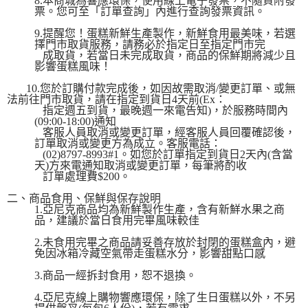
8.本商城為響應環保，使用線上電子發票，不隨貨附發
票。您可至「訂單查詢」內進行查詢發票資訊。​
9.提醒您！蛋糕新鮮生產製作，新鮮食用最美味，若選
擇門市取貨服務，請務必於指定日至指定門市完
成取貨，若當日未完成取貨，商品的保鮮期將減少且
影響蛋糕風味！
10.您於訂購付款完成後，如因故需取消/變更訂單、或無
法前往門市取貨，請在指定到貨日4天前(Ex：
指定週五到貨，最晚週一來電告知)，於服務時間內
(09:00-18:00)通知
客服人員取消或變更訂單，經客服人員回覆確認後，
訂單取消或變更方為成立。客服電話：
(02)8797-8993#1。如您於訂單指定到貨日2天內(含當
天)方來電通知取消或變更訂單，每筆將酌收
訂單處理費$200。
二、商品食用、保鮮與保存說明
1.亞尼克商品均為新鮮製作生產，含有新鮮水果之商
品，建議於當日食用完畢風味較佳
2.未食用完畢之商品請妥善存放於封閉的蛋糕盒內，避
免因冰箱冷藏空氣帶走蛋糕水分，影響甜點口感
3.商品一經拆封食用，恕不退換。
4.亞尼克線上購物響應環保，除了生日蛋糕以外，不另