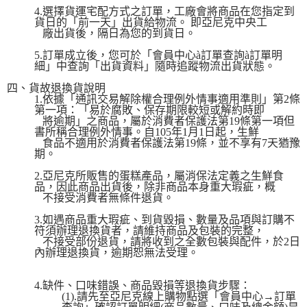
4.選擇貨運宅配方式之訂單，工廠會將商品在您指定到
貨日的「前一天」出貨給物流。 即亞尼克中央工
廠出貨後，隔日為您的到貨日。
5.訂單成立後，您可於「會員中心à訂單查詢à訂單明
細」中查詢「出貨資料」隨時追蹤物流出貨狀態。
四、貨故退換貨說明
1.依據「通訊交易解除權合理例外情事適用準則」第2條
第一項：「易於腐敗、保存期限較短或解約時即
將逾期」之商品，屬於消費者保護法第19條第一項但
書所稱合理例外情事。自105年1月1日起，生鮮
食品不適用於消費者保護法第19條，並不享有7天猶豫
期。
2.亞尼克所販售的蛋糕產品，屬消保法定義之生鮮食
品，因此商品出貨後，除非商品本身重大瑕疵，概
不接受消費者無條件退貨。
3.如遇商品重大瑕疵、到貨毀損、數量及品項與訂購不
符須辦理退換貨者，請維持商品及包裝的完整，
不接受部份退貨，請將收到之全數包裝與配件，於2日
內辦理退換貨，逾期恕無法受理。
4.缺件、口味錯誤、商品毀損等退換貨步驟：
(1).請先至亞尼克線上購物點選「會員中心→訂單