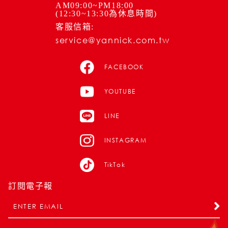
AM09:00~PM18:00
(12:30~13:30為休息時間)
客服信箱:
service@yannick.com.tw
FACEBOOK
YOUTUBE
LINE
INSTAGRAM
TikTok
訂閱電子報