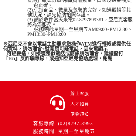
查詢」確認訂單明細(商品數量、口味及總金額)是
否正確。
(2).保持商品、數量及包裝的完好。如遇毀損等其
他狀況，請先協助拍照存證。
(3).請於收件當天來電02-87978993#1，亞尼克客服
將為您服務。
服務時間:星期一至星期五AM09:00~PM12:30、
PM13:30~PM18:00
※
亞尼克不會以電話主動要求您操作ATM進行轉帳或提供任
何資料，請勿理會+號開頭可疑電話，因來電顯示
可經變造，如接獲類似電話或簡訊請勿理會，建議撥打
『165』反詐騙專線，或通知亞尼克協助處理，謝謝
線上客服
人才招募
購物須知
客服專線: (02)8797-8993
服務時間: 星期一至星期五