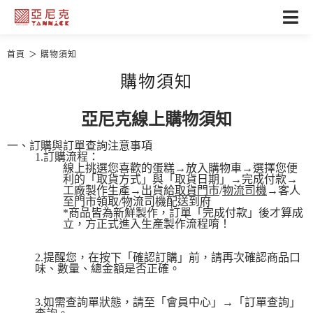
首頁
購物須知
購物須知
亞尼克線上購物須知
一、訂購與訂單查詢注意事項
1.訂購流程：
線上挑選您喜歡的蛋糕→放入購物車→選擇您便
利的「取貨方式」與「取貨日期」→完成付款→
工廠製作生產→出貨給
取貨門市
/
物流司機
→客人
至門市領取/物流司機配送到府
*商品皆為新鮮製作，訂單「完成付款」後才算成
立，方正式進入生產製作流程唷！
2.提醒您，在按下「確認訂購」前，請再次確認商品口
味、數量、總金額是否正確。
3.如需查詢單狀態，請至「會員中心」→「訂單查詢」