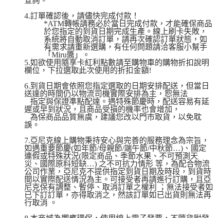
查詢。
4.訂單確認後，請儘快完成付款！
*ATM轉帳請務必於當日完成付款，才能確保商品
於您指定的到貨日期完成生產。線上刷卡失敗，
系統將自動取消訂單，請再次確認訂單狀態，如
有需求請重新選購，有任何問題請洽客服小幫手
「Miru醬」。
5.如欲使用隨享卡紅利點數請至購物車的購物折扣說明
欄位，下拉選取此次使用的折扣金額!
6.到貨日期會依照您指定選取的日期安排配送，但當日
送達的時間仍以物流司機實際安排為主，恕無法
指定與保證準點配達。遇特殊節慶時，配送容易有延
遲或早到狀況，且商品受損的機率也會增加，
為保商品品質無虞，建議您改以門市取貨，以免耽
誤。
7.亞尼克線上購物秉持安心與完善的服務理念為宗旨，
如遇重要節慶(如年節/母親節/端午節/中秋節…)、國定
連假或特殊狀況(限定商品、季節水果、不可預測天
災、國際原料短缺…) 之不可抗力情形 等，為配合物流
公司作業，亞尼克不提供指定到貨日期及時段，到貨時
間以實際配送情況為主。可接受者再請進行訂購，且亞
尼克保有調整、暫停、取消訂單之權利 ；無法接受者如
已下訂訂單，亦得取消之，然該訂單如已出貨則無法再
行取消 。