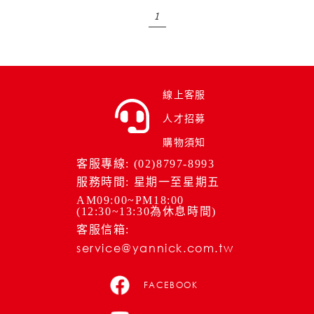
1
線上客服
人才招募
購物須知
客服專線: (02)8797-8993
服務時間: 星期一至星期五
AM09:00~PM18:00
(12:30~13:30為休息時間)
客服信箱:
service@yannick.com.tw
FACEBOOK