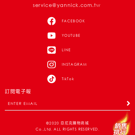
service@yannick.com.tw
FACEBOOK
YOUTUBE
LINE
INSTAGRAM
TikTok
訂閱電子報
©2020
亞尼克購物商城
Co.,Ltd. ALL RIGHTS RESERVED.