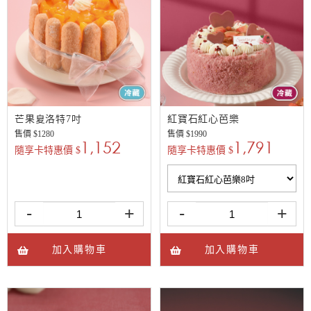
芒果夏洛特7吋
紅寶石紅心芭樂
售價 $
1280
售價 $
1990
1,152
1,791
隨享卡特惠價 $
隨享卡特惠價 $
-
+
-
+
加入購物車
加入購物車