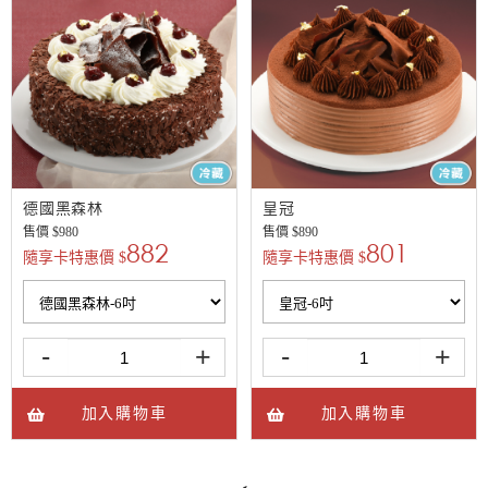
德國黑森林
皇冠
售價 $
980
售價 $
890
882
801
隨享卡特惠價 $
隨享卡特惠價 $
-
+
-
+
加入購物車
加入購物車