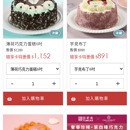
薄荷巧克力蛋糕6吋
芋見布丁
售價 $
1280
售價 $
990
1,152
891
隨享卡特惠價 $
隨享卡特惠價 $
-
+
-
+
加入購物車
加入購物車