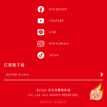
FACEBOOK
YOUTUBE
LINE
INSTAGRAM
TikTok
訂閱電子報
©2020
亞尼克購物商城
Co.,Ltd. ALL RIGHTS RESERVED.
康德科技 系統設計