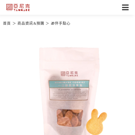
首頁
商品資訊&預購
🎁伴手點心