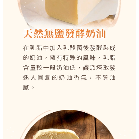
天然無鹽發酵奶油
在乳脂中加入乳酸菌後發酵製成
的奶油，擁有特殊的風味，乳脂
含量較一般奶油低，讓派塔散發
迷人圓潤的奶油香氣，不覺油
膩。