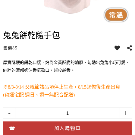
兔兔餅乾隨手包
售價
85
厚實酥硬的餅乾口感，烤到金黃酥脆的輪廓，勾勒出兔兔小巧可愛，
純粹的濃郁奶油香氣盈口，越咬越香。
※8/3-8/14 父親節該品項停止生產，8/15起恢復生產出貨
(貨運宅配 週日、週一無配合配送)
-
+
加入購物車