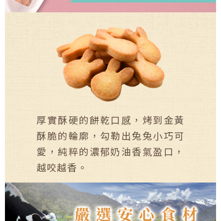
厚實酥硬的餅乾口感，烤到金黃
酥脆的輪廓，勾勒出兔兔小巧可
愛，純粹的濃郁奶油香氣盈口，
越咬越香。