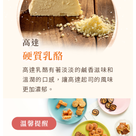
高達
硬質乳酪
高達乳酪有著淡淡的鹹香滋味和
溫潤的口感，讓高達起司的風味
更加濃郁。