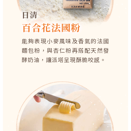
日清
百合花法國粉
能夠表現小麥風味及香氣的法國
麵包粉，與杏仁粉再搭配天然發
酵奶油，讓派塔呈現酥脆咬感。