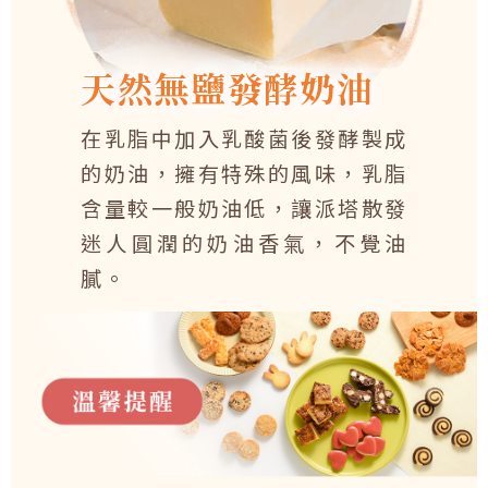
天然無鹽發酵奶油
在乳脂中加入乳酸菌後發酵製成
的奶油，擁有特殊的風味，乳脂
含量較一般奶油低，讓派塔散發
迷人圓潤的奶油香氣，不覺油
膩。