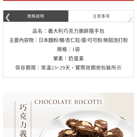
規格說明
注意事項
品名：義大利巧克力脆餅隨手包
主要內容物：日本麵粉/糖/杏仁粒/蛋/可可粉/無鋁泡打粉
規格：1袋
葷素：奶蛋素
保存期限：常溫23~29天，實際效期依包裝所示