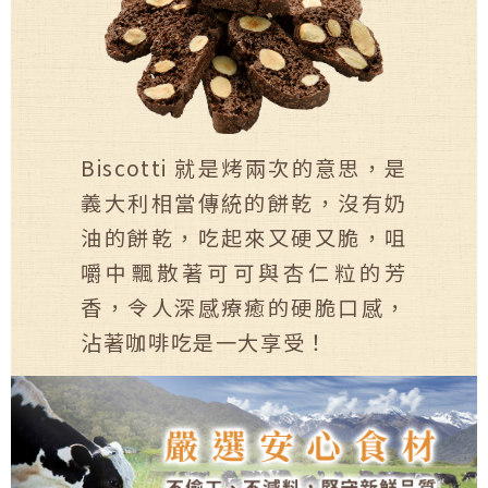
Biscotti 就是烤兩次的意思，是
義大利相當傳統的餅乾，沒有奶
油的餅乾，吃起來又硬又脆，咀
嚼中飄散著可可與杏仁粒的芳
香，令人深感療癒的硬脆口感，
沾著咖啡吃是一大享受！