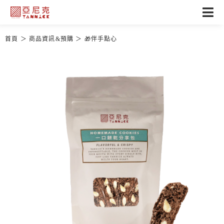
首頁
商品資訊&預購
🎁伴手點心