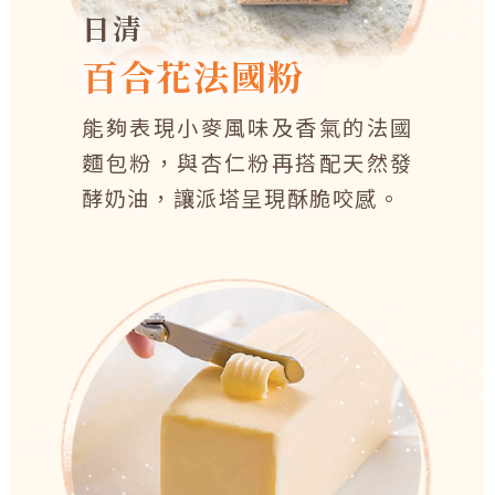
日清
百合花法國粉
能夠表現小麥風味及香氣的法國
麵包粉，與杏仁粉再搭配天然發
酵奶油，讓派塔呈現酥脆咬感。