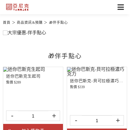
首頁
商品資訊&預購
🎁伴手點心
🎁伴手點心
迷你巴斯克生起司
迷你巴斯克-貝可拉極濃巧克力
售價 $
289
售價 $
339
-
+
-
+