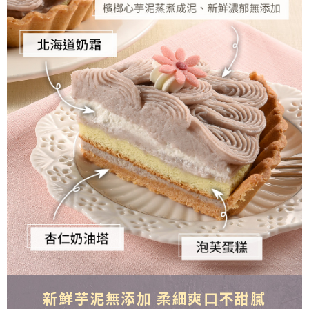
新鮮芋泥無添加 柔細爽口不甜膩