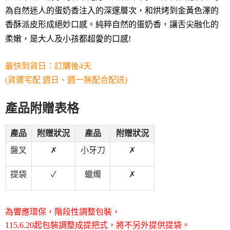
為自然迷人的蛋奶香注入的深邃層次，和烘烤到金黃色澤的
香酥派皮形成絕妙口感。純粹自然的蛋奶香，讓舌尖融化的
柔嫩，是大人及小孩都超愛的口感!
最快到貨日：
訂購後4天
(貨運宅配 週日、週一無配合配送)
產品附贈表格
產品
附贈狀況
產品
附贈狀況
盤叉
✗
小牙刀
✗
提袋
✓
蠟燭
✗
為響應環保，階段性調整包裝，
115.6.20起包裝調整成提把式，將不另外提供提袋。