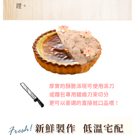
證。
厚實的酥脆派塔可使用派刀
或麵包專用鋸齒刀來切分
更可以豪邁的直接就口品嚐！