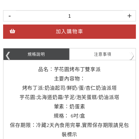
-
+
加入購物車
規格說明
注意事項
品名：芋花園烤布丁雙享派
主要內容物：
烤布丁派:奶油起司/鮮奶/蛋/杏仁奶油派塔
芋花園:北海道奶霜/芋泥/泡芙蛋糕/奶油派塔
葷素：奶蛋素
規格： 6吋/盒
保存期限：冷藏2天內食用完畢,實際保存期限請見包
裝標示