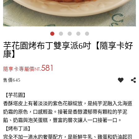
芋花園烤布丁雙享派6吋【隨享卡好
康】
581
NT.
隨享卡專屬價
售價
645
【芋花園】
香酥塔皮上有著淡淡的紫色花瓣綻放，是純芋泥融入北海道
奶霜的原色，口感輕盈。接著是香醇濃郁帶有顆粒的芋泥
餡、奶霜與泡芙蛋糕，豐富的層次讓人一口接著一口。
【烤布丁派】
完全不加一滴水的奢華配方，是新鮮牛乳、雞蛋和奶油起司