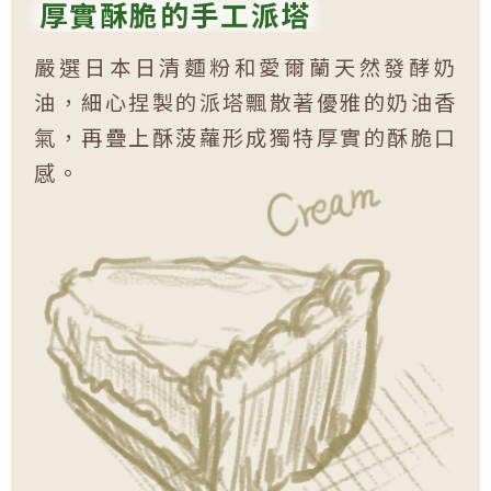
厚實酥脆的手工派塔
嚴選日本日清麵粉和愛爾蘭天然發酵奶
油，細心捏製的派塔飄散著優雅的奶油香
氣，再疊上酥菠蘿形成獨特厚實的酥脆口
感。