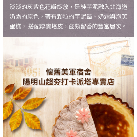
淡淡的灰紫色花瓣綻放，是純芋泥融入北海道
奶霜的原色，帶有顆粒的芋泥餡、奶霜與泡芙
蛋糕， 搭配厚實塔皮，齒頰留香的豐富層次。