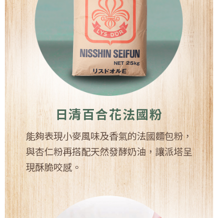
日清百合花法國粉
能夠表現小麥風味及香氣的法國麵包粉，
與杏仁粉再搭配天然發酵奶油，讓派塔呈
現酥脆咬感。