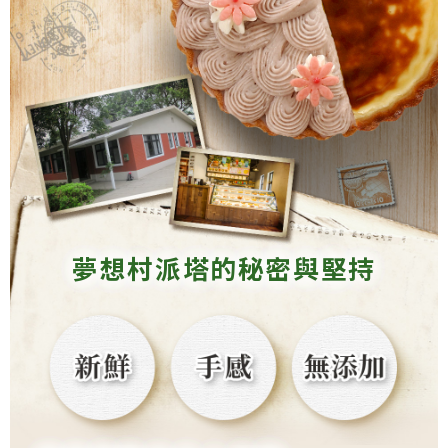
夢想村派塔的秘密與堅持