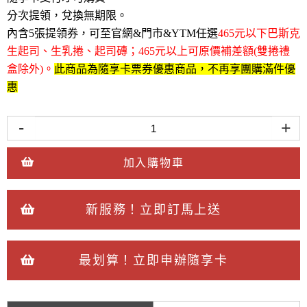
分次提領，兌換無期限。
內含5張提領券，可至官網&門市&YTM任選
465元以下巴斯克
生起司、生乳捲、起司磚；465元以上可原價補差額(雙捲禮
盒除外)。
此商品為隨享卡票券優惠商品，不再享團購滿件優
惠
-
+
加入購物車
新服務！立即訂馬上送
最划算！立即申辦隨享卡