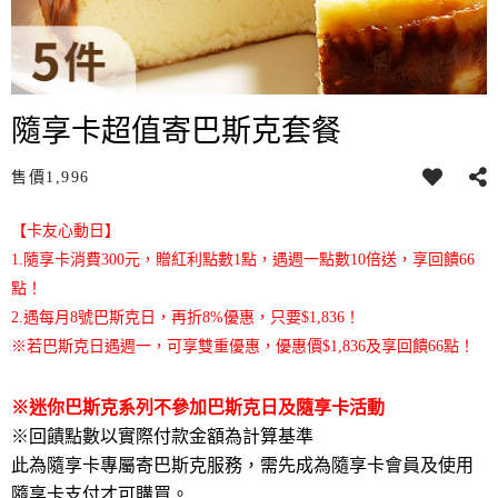
隨享卡超值寄巴斯克套餐
售價
1,996
【卡友心動日】
1.隨享卡消費300元，贈紅利點數1點，遇週一點數10倍送，享回饋66
點！
2.遇每月8號巴斯克日，再折8%優惠，只要$1,836！
※若巴斯克日遇週一，可享雙重優惠，優惠價$1,836及享回饋66點！
※迷你巴斯克系列不參加巴斯克日及隨享卡活動
※回饋點數以實際付款金額為計算基準
此為隨享卡專屬寄巴斯克服務，需先成為隨享卡會員及使用
隨享卡支付才可購買。