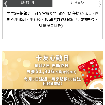
規格說明
注意事項
內含5張提領券，可至官網&門市&YTM 任選$465以下巴
斯克生起司、生乳捲、起司磚(超過$465可原價補差額，
雙捲禮盒除外)。