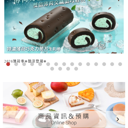
2026薄荷季❄酷涼登場❄