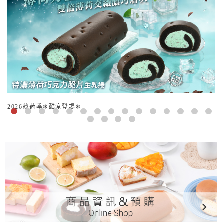
2026薄荷季❄酷涼登場❄