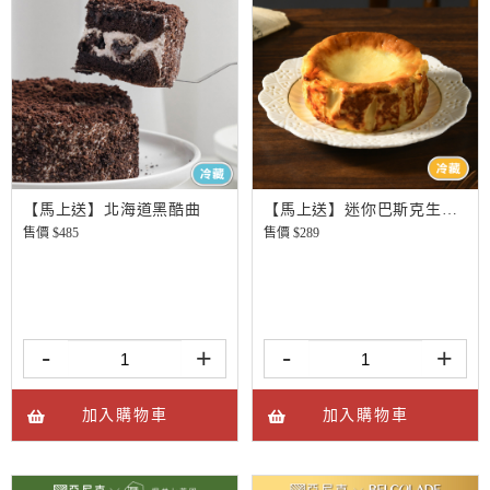
【馬上送】北海道黑酷曲
【馬上送】迷你巴斯克生起司
售價 $
485
售價 $
289
-
+
-
+
加入購物車
加入購物車