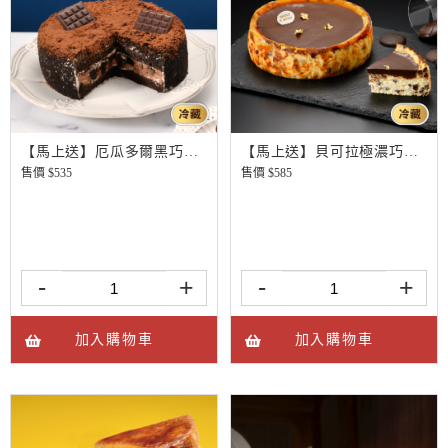
【馬上送】厄瓜多爾黑巧克力-北海道黑酷曲
【馬上送】貝可拉極濃巧克力巴斯克
售價 $
535
售價 $
585
-
+
-
+
加入購物車
加入購物車