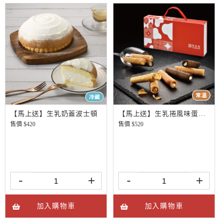
【馬上送】生乳奶蓋波士頓
【馬上送】生乳捲風味蛋捲-鎏金禮盒(12入)
售價 $
420
售價 $
520
-
+
-
+
加入購物車
加入購物車