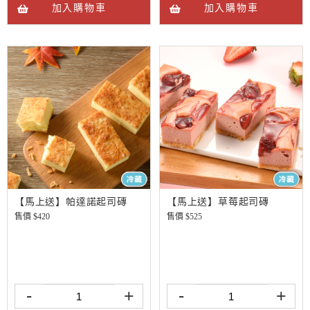
加入購物車
加入購物車
【馬上送】帕達諾起司磚
【馬上送】草莓起司磚
售價 $
420
售價 $
525
-
+
-
+