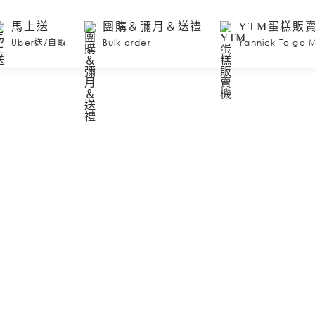
馬上送
團購＆彌月＆送禮
YTM蛋糕販
Uber送/自取
Bulk order
Yannick To go 