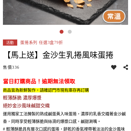
蛋捲系列 任選3盒79折
活動
【馬上送】金沙生乳捲風味蛋捲
售價
336
當日訂購商品！逾期無法領取
商品皆為新鮮製作，請確認門市現有庫存再訂購
輕薄酥脆 濃厚爆漿
絕妙金沙風味鹹甜交織
運用獨家工法醃製的熟成鹹蛋黃入味蛋捲，濃厚的乳香交織著金沙鹹
香，同時享受輕薄酥脆與絲滑的爆漿口感，鹹甜涮嘴。
# 輕薄酥脆具有層次口感的蛋捲，餅乾的香氣裡帶著淡淡的金沙風味