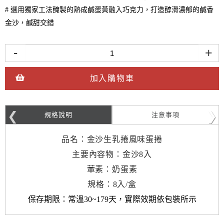
# 選用獨家工法醃製的熟成鹹蛋黃融入巧克力，打造醇滑濃郁的鹹香
金沙，鹹甜交錯
-
+
加入購物車
規格說明
注意事項
品名：金沙生乳捲風味蛋捲
主要內容物：金沙8入
葷素：奶蛋素
規格：8入/盒
保存期限：常溫30~179天
，實際效期依包裝所示