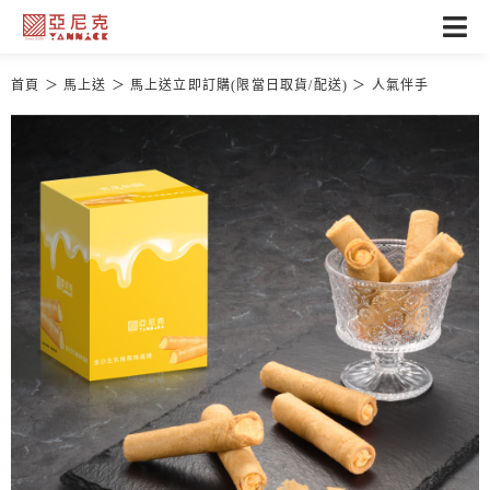
首頁
馬上送
馬上送立即訂購(限當日取貨/配送)
人氣伴手