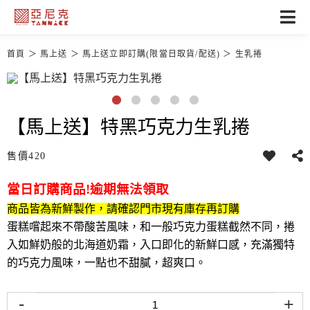
首頁
馬上送
馬上送立即訂購(限當日取貨/配送)
生乳捲
【馬上送】特黑巧克力生乳捲
售價
420
當日訂購商品!逾期無法領取
商品皆為新鮮製作，請確認門市現有庫存再訂購
蛋糕嚐起來不帶酸苦風味，和一般巧克力蛋糕截然不同，捲
入如鮮奶般的北海道奶霜，入口即化的新鮮口感，充滿獨特
的巧克力風味，一點也不甜膩，超爽口。
-
+