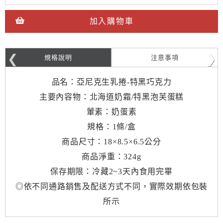
加入購物車
規格說明
注意事項
品名：亞尼克生乳捲-特黑巧克力
主要內容物：北海道奶霜/特黑泡芙蛋糕
葷素：奶蛋素
規格：1條/盒
商品尺寸：18×8.5×6.5公分
商品淨重：324g
保存期限：冷藏2~3天內食用完畢
◎依不同通路銷售及配送方式不同，實際效期依包裝
所示