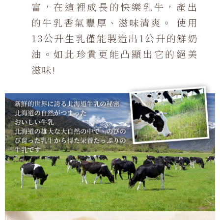
富，在這裡成長的快樂乳牛，產出
的牛乳香氣豐厚、滋味清爽。 使用
13公升生乳僅能製造出1公升的鮮奶
油。如此珍貴更能凸顯出它的絕美
滋味!