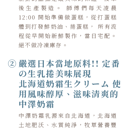
後生產製造。 師傅們每天凌晨
12:00 開始準備做蛋糕，從打蛋糕
體到打發鮮奶油、捲蛋糕， 所有流
程從早開始新鮮製作，當日宅配。
絕不做冷凍庫存。
②
嚴選日本當地原料!! 定番
の生乳捲美味展現
北海道奶霜生クリーム 使
用風味醇厚、滋味清爽的
中澤奶霜
中澤奶霜乳源來自北海道，北海道
土地肥沃、水質純淨，牧草營養豐