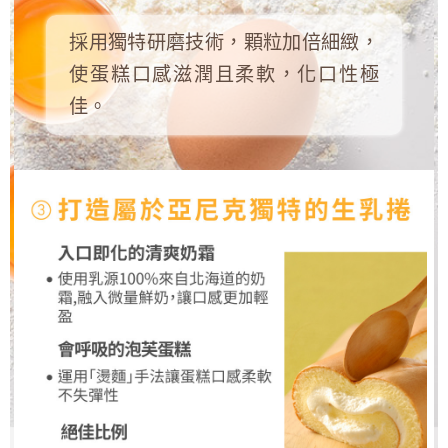
採用獨特研磨技術，顆粒加倍細緻，
使蛋糕口感滋潤且柔軟，化口性極
佳。