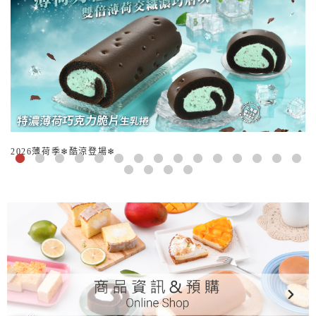
2026薄荷季❄酷涼登場❄