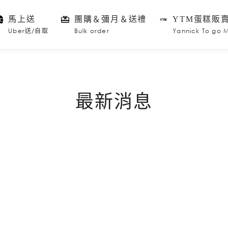
馬上送
團購＆彌月＆送禮
YTM蛋糕販
Uber送/自取
Bulk order
Yannick To go 
最新消息