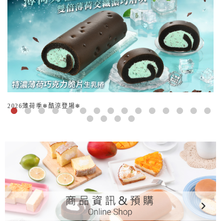
2026薄荷季❄酷涼登場❄