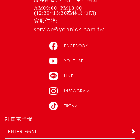
AM09:00~PM18:00
(12:30~13:30為休息時間)
客服信箱:
service@yannick.com.tw
FACEBOOK
YOUTUBE
LINE
INSTAGRAM
TikTok
訂閱電子報