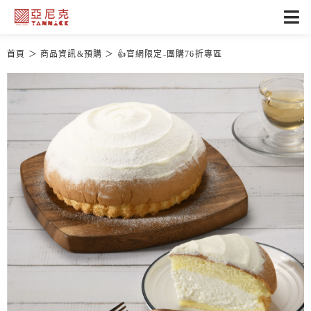
首頁
商品資訊&預購
👍官網限定-團購76折專區