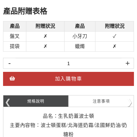
產品附贈表格
產品
附贈狀況
產品
附贈狀況
盤叉
✗
小牙刀
✓
提袋
✗
蠟燭
✗
-
+
加入購物車
規格說明
注意事項
品名：生乳奶蓋波士頓
主要內容物：波士頓蛋糕/北海道奶霜/法國鮮奶油/奶
糖粉