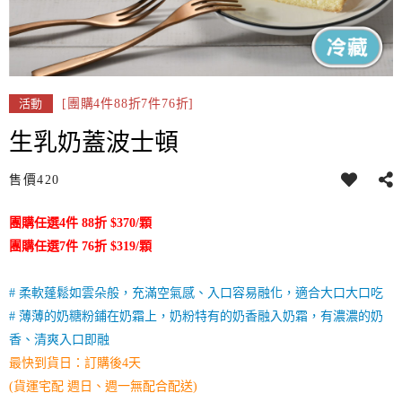
[團購4件88折7件76折]
活動
生乳奶蓋波士頓
售價
420
團購任選4件 88折 $370/顆
團購任選7件 76折 $319/顆
# 柔軟蓬鬆如雲朵般，充滿空氣感、入口容易融化，適合大口大口吃
# 薄薄的奶糖粉鋪在奶霜上，奶粉特有的奶香融入奶霜，有濃濃的奶
香、清爽入口即融
最快到貨日：訂購後4天
(貨運宅配 週日、週一無配合配送)