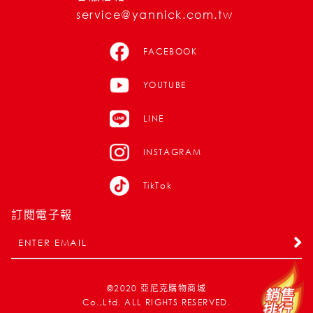
service@yannick.com.tw
FACEBOOK
YOUTUBE
LINE
INSTAGRAM
TikTok
訂閱電子報
©2020
亞尼克購物商城
Co.,Ltd. ALL RIGHTS RESERVED.