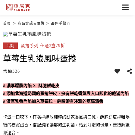
首頁
商品資訊&預購
🎁伴手點心
蛋捲系列 任選3盒79折
活動
草莓生乳捲風味蛋捲
售價
336
# 濃厚爆漿內餡 X 酥脆餅乾皮
# 添加北海道奶霜的蛋捲餅皮，擁有餅乾香氣與入口即化的飽滿內餡
# 濃厚乳香內餡加入草莓粒，餘韻帶有淡雅的草莓清香
卡滋一口咬下，在嘴裡綻放純粹的餅乾香氣與口感，酥脆餅皮裡咀嚼
後的樸實蛋香，搭配滑順濃郁的生乳餡，恰到好處的份量，送禮解饞
都適合。