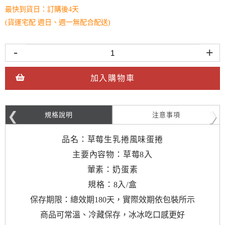
最快到貨日：訂購後4天
(貨運宅配 週日、週一無配合配送)
-
+
加入購物車
規格說明
注意事項
品名：草莓生乳捲風味蛋捲
主要內容物：草莓8入
葷素：奶蛋素
規格：8入/盒
保存期限：總效期180天，實際效期依包裝所示
商品可常溫、冷藏保存，冰冰吃口感更好