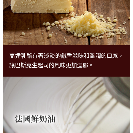
高達乳酪有著淡淡的鹹香滋味和溫潤的口感，
讓巴斯克生起司的風味更加濃郁。