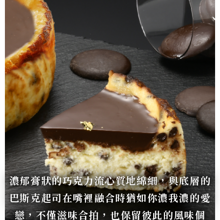
濃郁膏狀的巧克力流心質地綿細，與底層的
巴斯克起司在嘴裡融合時猶如你濃我濃的愛
戀，不僅滋味合拍，也保留彼此的風味個