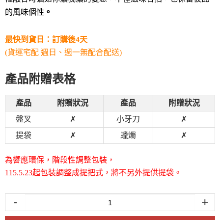
的風味個性
。
最快到貨日：
訂購後4天
(貨運宅配 週日、週一無配合配送)
產品附贈表格
產品
附贈狀況
產品
附贈狀況
盤叉
✗
小牙刀
✗
提袋
✗
蠟燭
✗
為響應環保，階段性調整包裝，
115.5.23起包裝調整成提把式，將不另外提供提袋。
-
+