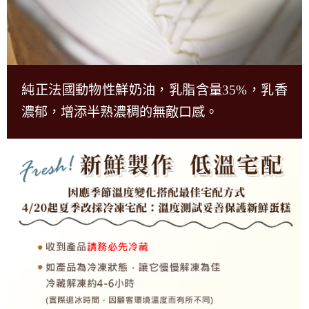
純正法國動物性鮮奶油，乳脂含量35%，乳香
濃郁，增添半熟濃稠的無敵口感。