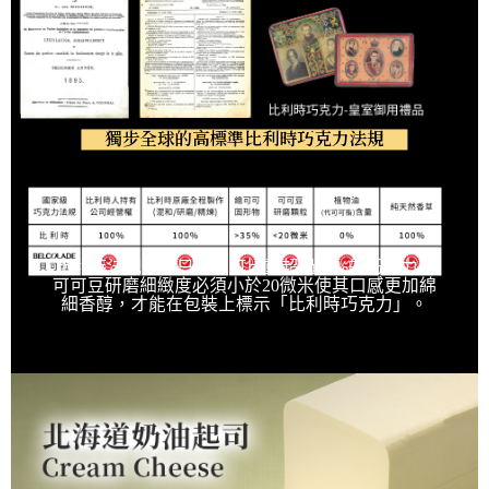
獨步全球的高標準比利時巧克力法規
比利時法規規定只有可可比重超過35%的巧克力、
可可豆研磨細緻度必須小於20微米使其口感更加綿
細香醇，才能在包裝上標示「比利時巧克力」。