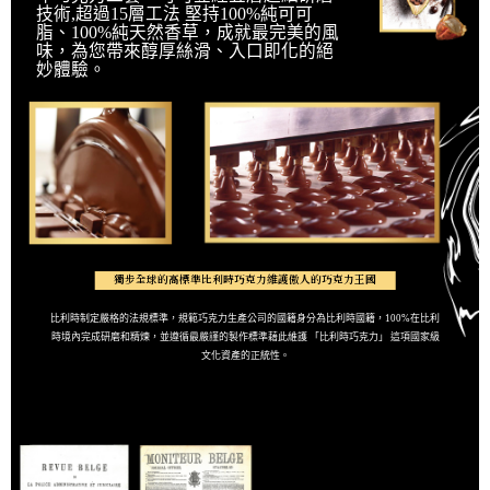
技術,超過15層工法 堅持100%純可可
脂、100%純天然香草，成就最完美的風
味，為您帶來醇厚絲滑、入口即化的絕
妙體驗。
獨步全球的高標準比利時巧克力維護傲人的巧克力王國
比利時制定嚴格的法規標準，規範巧克力生產公司的國籍身分為比利時國籍，100%在比利
時境內完成研磨和精煉，並遵循最嚴謹的製作標準藉此維護 「比利時巧克力」 這項國家級
文化資產的正統性。