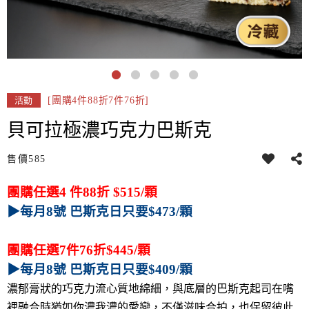
[團購4件88折7件76折]
活動
貝可拉極濃巧克力巴斯克
售價
585
團購任選4 件88折 $515/顆
▶每月8號 巴斯克日只要$473/顆
團購任選7件76折$445/顆
▶每月8號 巴斯克日只要$409/顆
濃郁膏狀的巧克力流心質地綿細，與底層的巴斯克起司在嘴
裡融合時猶如你濃我濃的愛戀，不僅滋味合拍，也保留彼此