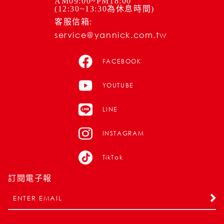
AM09:00~PM18:00
(12:30~13:30為休息時間)
客服信箱:
service@yannick.com.tw
FACEBOOK
YOUTUBE
LINE
INSTAGRAM
TikTok
訂閱電子報