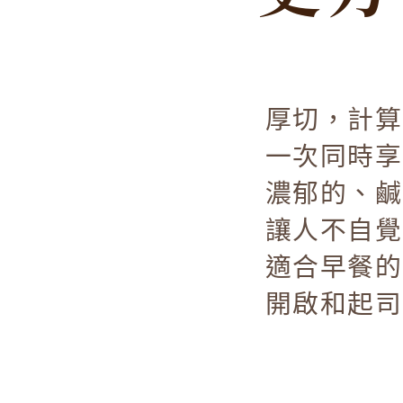
厚切，計算
一次同時享
濃郁的、鹹
讓人不自覺
適合早餐的
開啟和起司