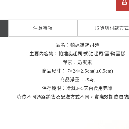
注意事項
取貨與付款方式
品名：帕達諾起司磚
主要內容物：帕達諾起司/奶油起司/蛋/磅蛋糕
葷素：奶蛋素
商品尺寸： 7×24×2.5cm( ±0.5cm)
商品淨重：294g
保存期限：冷藏3~5天內食用完畢
◎依不同通路銷售及配送方式不同，實際效期依包裝