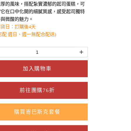
醇厚的風味，搭配紮實濃郁的起司蛋糕，可
嚐它在口中化開的細膩質感，感受起司獨特
香與微酸的魅力。
到貨日：訂購後4天
宅配 週日、週一無配合配送)
+
加入購物車
前往團購76折
購買寄巴斯克套餐