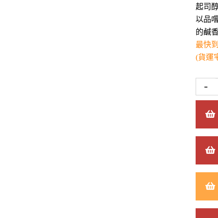
起司
以品
的鹹
最快
(貨運
-