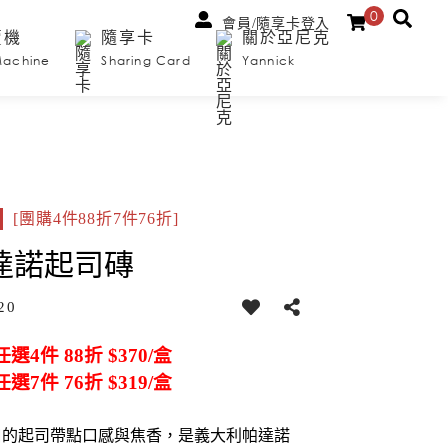
0
會員/隨享卡登入
賣機
隨享卡
關於亞尼克
Machine
Sharing Card
Yannick
[團購4件88折7件76折]
達諾起司磚
20
選4件 88折 $370/盒
選7件 76折 $319/盒
口的起司帶點口感與焦香，是義大利帕達諾