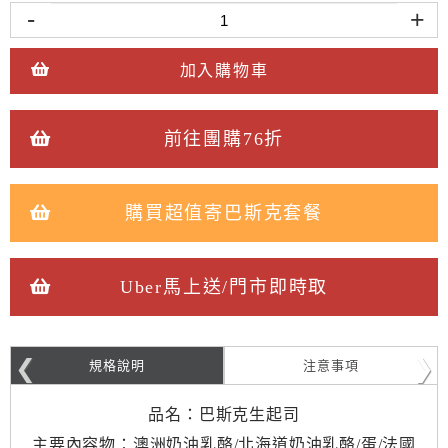
-
+
加入購物車
前往團購76折
購買超值寄巴斯克套餐
Uber馬上送/門市即時取
規格說明
注意事項
品名：巴斯克生起司
主要內容物：澳洲奶油乳酪/北海道奶油乳酪/蛋/法國