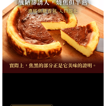
「醜陋卻誘人，燒焦但半熟」
濃郁焦糖香氣 入口即化