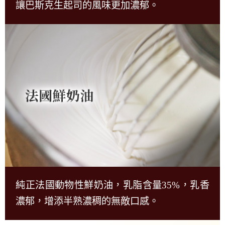
讓巴斯克生起司的風味更加濃郁。
純正法國動物性鮮奶油，乳脂含量35%，乳香
濃郁，增添半熟濃稠的無敵口感。