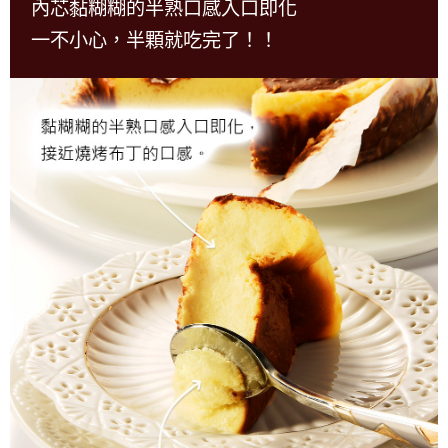
內芯黏糊糊的半熟口感入口即化
一不小心，半顆就吃完了！！