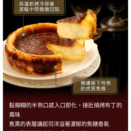
黏糊糊的半熟口感入口即化，接近燒烤布丁的
風味
焦黑的表層讓起司洋溢著濃郁的焦糖香氣