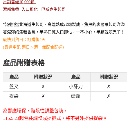
月銷售破10,000顆
濃郁焦香 入口即化 巴斯克生起司
特別挑選北海道生起司、高達熟成起司製成，焦黑的表層讓起司洋溢
著濃郁的焦糖香氣，半熟口感入口即化，一不小心，半顆就吃完了！
最快到貨日：訂購後4天
(貨運宅配 週日、週一無配合配送)
產品附贈表格
產品
附贈狀況
產品
附贈狀況
盤叉
✗
小牙刀
✗
提袋
✗
蠟燭
✗
為響應環保，階段性調整包裝，
115.5.23起包裝調整成提把式，將不另外提供提袋。