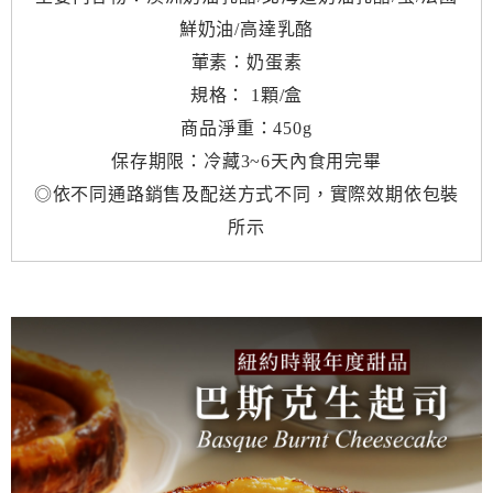
鮮奶油/高達乳酪
葷素：奶蛋素
規格： 1顆/盒
商品淨重：450g
保存期限：冷藏3~6天內食用完畢
◎依不同通路銷售及配送方式不同，實際效期依包裝
所示