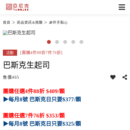
首頁
商品資訊&預購
🎁伴手點心
[團購4件88折7件76折]
活動
巴斯克生起司
售價
465
團購任選4件88折 $409/顆
▶每月8號 巴斯克日只要$377/顆
團購任選7件76折 $353/顆
▶每月8號 巴斯克日只要$325/顆