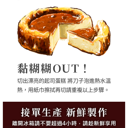
黏糊糊OUT！
切出漂亮的起司蛋糕 將刀子泡進熱水溫
熱，用紙巾擦拭再切請重複以上步驟。