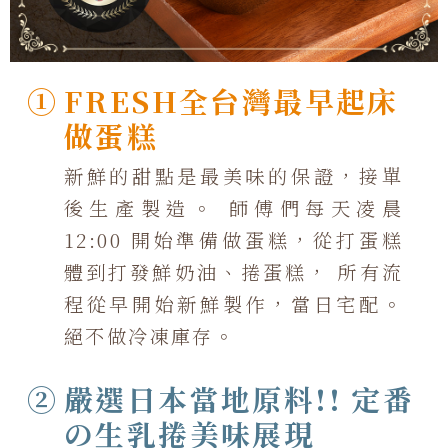
①
FRESH全台灣最早起床
做蛋糕
新鮮的甜點是最美味的保證，接單
後生產製造。 師傅們每天凌晨
12:00 開始準備做蛋糕，從打蛋糕
體到打發鮮奶油、捲蛋糕， 所有流
程從早開始新鮮製作，當日宅配。
絕不做冷凍庫存。
②
嚴選日本當地原料!! 定番
の生乳捲美味展現