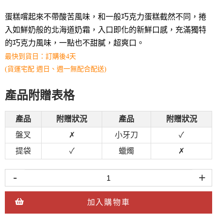
蛋糕嚐起來不帶酸苦風味，和一般巧克力蛋糕截然不同，捲
入如鮮奶般的北海道奶霜，入口即化的新鮮口感，充滿獨特
的巧克力風味，一點也不甜膩，超爽口。
最快到貨日：
訂購後4天
(貨運宅配 週日、週一無配合配送)
產品附贈表格
產品
附贈狀況
產品
附贈狀況
盤叉
✗
小牙刀
✓
提袋
✓
蠟燭
✗
-
+
加入購物車