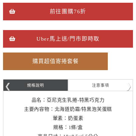
前往團購76折
Uber馬上送/門市即時取
購買超值寄捲套餐
規格說明
注意事項
品名：亞尼克生乳捲-特黑巧克力
主要內容物：北海道奶霜/特黑泡芙蛋糕
葷素：奶蛋素
規格：1條/盒