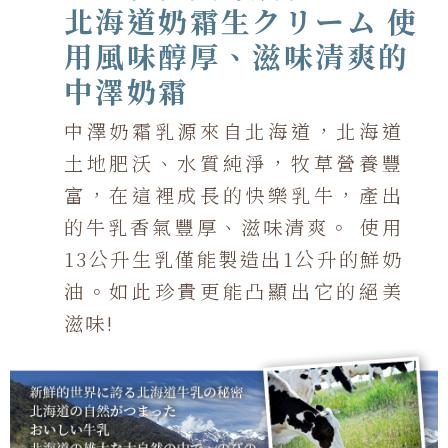
北海道奶霜生クリーム 使
用風味醇厚、滋味清爽的
中澤奶霜
中澤奶霜乳源來自北海道，北海道
土地肥沃、水質純淨，牧草營養豐
富，在這裡成長的快樂乳牛，產出
的牛乳香氣豐厚、滋味清爽。 使用
13公升生乳僅能製造出1公升的鮮奶
油。如此珍貴更能凸顯出它的絕美
滋味!