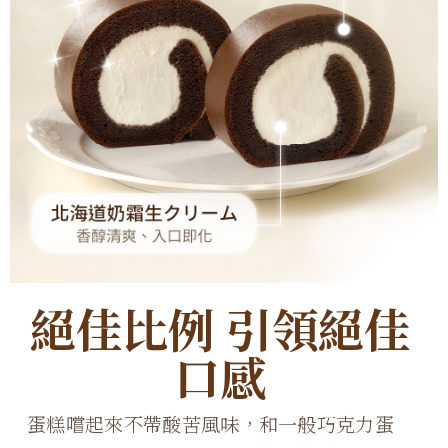
絕佳比例 引領絕佳
口感
蛋糕嚐起來不帶酸苦風味，和一般巧克力蛋