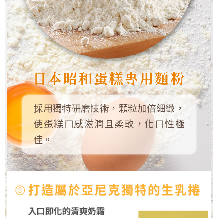
日本昭和蛋糕專用麵粉
採用獨特研磨技術，顆粒加倍細緻，
使蛋糕口感滋潤且柔軟，化口性極
佳。