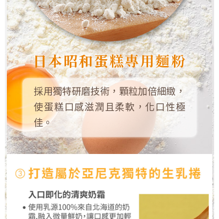
日本昭和蛋糕專用麵粉
採用獨特研磨技術，顆粒加倍細緻，
使蛋糕口感滋潤且柔軟，化口性極
佳。