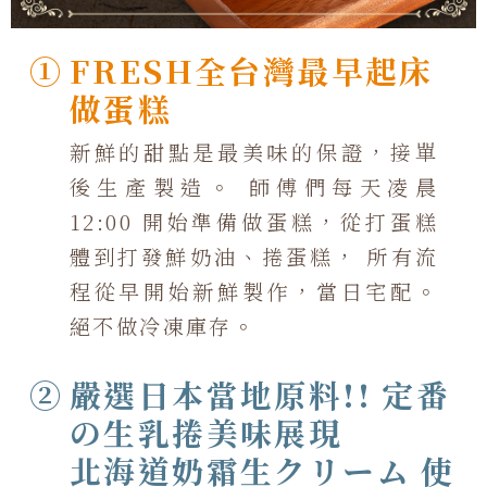
①
FRESH全台灣最早起床
做蛋糕
新鮮的甜點是最美味的保證，接單
後生產製造。 師傅們每天凌晨
12:00 開始準備做蛋糕，從打蛋糕
體到打發鮮奶油、捲蛋糕， 所有流
程從早開始新鮮製作，當日宅配。
絕不做冷凍庫存。
②
嚴選日本當地原料!! 定番
の生乳捲美味展現
北海道奶霜生クリーム 使