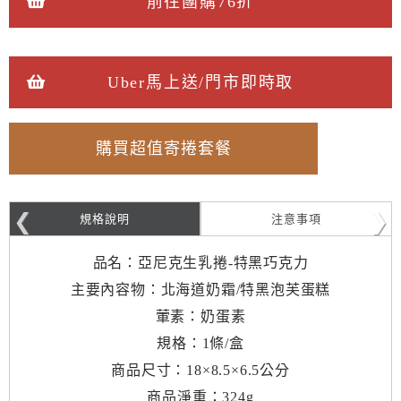
前往團購76折
Uber馬上送/門市即時取
購買超值寄捲套餐
規格說明
注意事項
品名：亞尼克生乳捲-特黑巧克力
主要內容物：北海道奶霜/特黑泡芙蛋糕
葷素：奶蛋素
規格：1條/盒
商品尺寸：18×8.5×6.5公分
商品淨重：324g