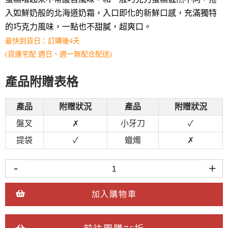
入如鮮奶般的北海道奶霜，入口即化的新鮮口感，充滿獨特
的巧克力風味，一點也不甜膩，超爽口。
最快到貨日：
訂購後4天
(貨運宅配 週日、週一無配合配送)
產品附贈表格
產品
附贈狀況
產品
附贈狀況
盤叉
✗
小牙刀
✓
提袋
✓
蠟燭
✗
-
+
加入購物車