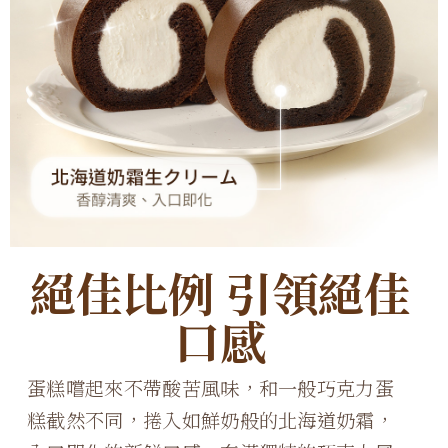
絕佳比例 引領絕佳
口感
蛋糕嚐起來不帶酸苦風味，和一般巧克力蛋
糕截然不同，捲入如鮮奶般的北海道奶霜，