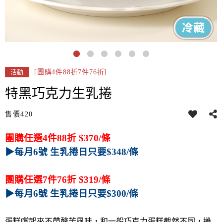
[團購4件88折7件76折]
活動
特黑巧克力生乳捲
售價
420
團購任選4件88折 $370/條
▶每月6號 生乳捲日只要$348/條
團購任選7件76折 $319/條
▶每月6號 生乳捲日只要$300/條
蛋糕嚐起來不帶酸苦風味，和一般巧克力蛋糕截然不同，捲