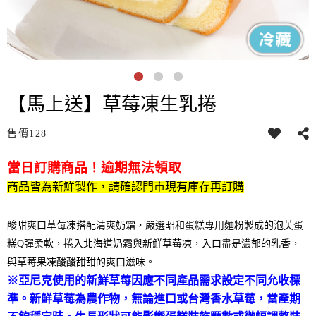
【馬上送】草莓凍生乳捲
售價
128
當日訂購商品！逾期無法領取
商品皆為新鮮製作，請確認門市現有庫存再訂購
酸甜爽口草莓凍搭配清爽奶霜，嚴選昭和蛋糕專用麵粉製成的泡芙蛋
糕Q彈柔軟，捲入北海道奶霜與新鮮草莓凍，入口盡是濃郁的乳香，
與草莓果凍酸酸甜甜的爽口滋味。
※
亞尼克使用的新鮮草莓因應不同產品需求設定不同允收標
準。新鮮草莓為農作物，無論進口或台灣香水草莓，當產期