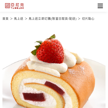
首頁
馬上送
馬上送立即訂購(限當日取貨/配送)
切片點心