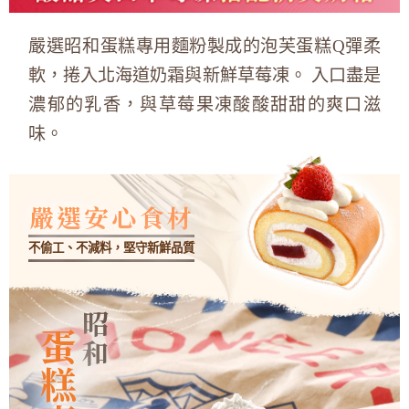
嚴選昭和蛋糕專用麵粉製成的泡芙蛋糕Q彈柔
軟，捲入北海道奶霜與新鮮草莓凍。 入口盡是
濃郁的乳香，與草莓果凍酸酸甜甜的爽口滋
味。
嚴選安心食材
不偷工、不減料，堅守新鮮品質
昭和