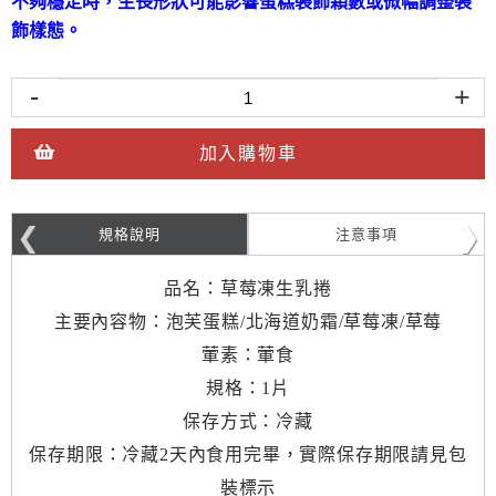
不夠穩定時，生長形狀可能影響蛋糕裝飾顆數或微幅調整裝
飾樣態。
-
+
加入購物車
規格說明
注意事項
品名：草莓凍生乳捲
主要內容物：泡芙蛋糕/北海道奶霜/草莓凍/草莓
葷素：葷食
規格：1片
保存方式：冷藏
保存期限：冷藏2天內食用完畢，實際保存期限請見包
裝標示