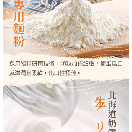
蛋糕專用麵粉
採用獨特研磨技術，顆粒加倍細緻，使蛋糕口
感滋潤且柔軟，化口性極佳。
北海道奶霜
生クリーム