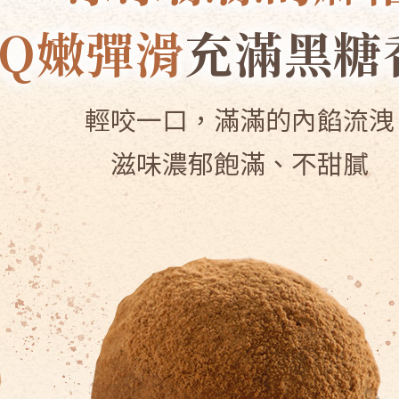
Q嫩彈滑
充滿黑糖
輕咬一口，滿滿的內餡流洩
滋味濃郁飽滿、不甜膩