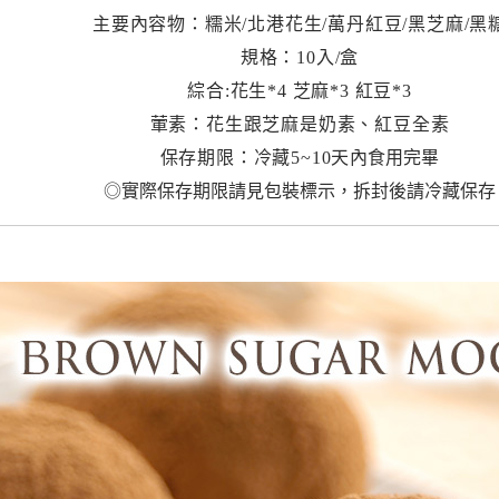
主要內容物：糯米/北港花生/萬丹紅豆/黑芝麻/黑
規格：10入/盒
綜合:花生*4 芝麻*3 紅豆*3
葷素：花生跟芝麻是奶素、紅豆全素
保存期限：冷藏5~10天
內食用完畢
◎實際保存期限請見包裝標示，拆封後請冷藏保存