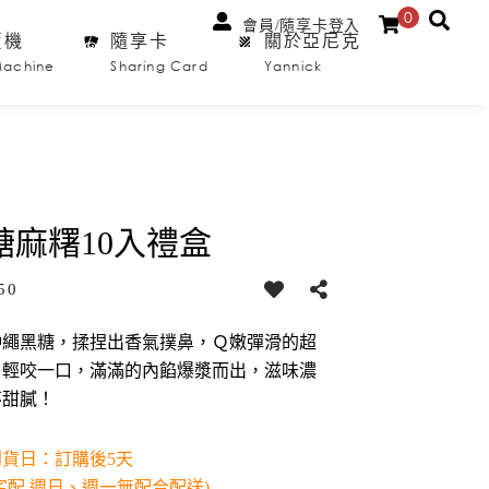
0
會員/隨享卡登入
賣機
隨享卡
關於亞尼克
Machine
Sharing Card
Yannick
糖麻糬10入禮盒
50
沖繩黑糖，揉捏出香氣撲鼻，Ｑ嫩彈滑的超
。輕咬一口，滿滿的內餡爆漿而出，滋味濃
不甜膩！
到貨日：訂購後5天
宅配 週日、週一無配合配送)