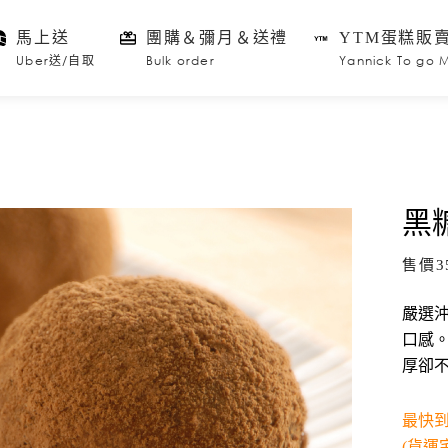
馬上送
團購＆彌月＆送禮
YTM蛋糕販
Uber送/自取
Bulk order
Yannick To go 
黑
售價
3
嚴選
口感
厚卻
最快
(貨運