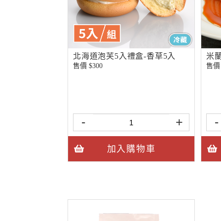
北海道泡芙5入禮盒-香草5入
米
售價 $
300
售價 
-
+
-
加入購物車