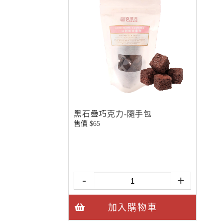
黑石疊巧克力-隨手包
售價 $
65
-
+
加入購物車