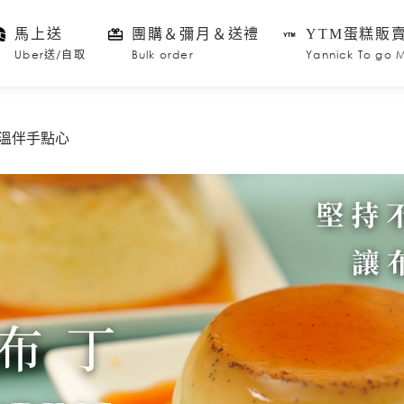
馬上送
團購＆彌月＆送禮
YTM蛋糕販
Uber送/自取
Bulk order
Yannick To go 
溫伴手點心