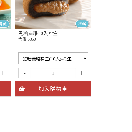
黑糖麻糬10入禮盒
售價 $
350
+
-
+
加入購物車