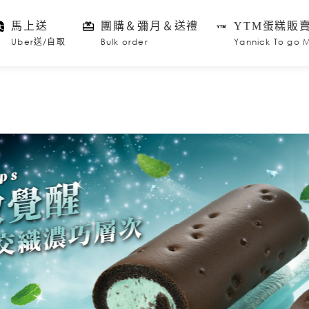
馬上送
團購＆彌月＆送禮
YTM蛋糕販
Uber送/自取
Bulk order
Yannick To go 