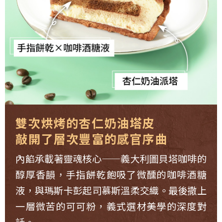
雙次烘烤的杏仁奶油塔皮
敲開了層次豐富的感官序曲
內餡承載著靈魂核心——義大利圖貝塔咖啡的
醇厚香韻，手指餅乾飽吸了微醺的咖啡酒糖
液，與瑪斯卡彭起司慕斯溫柔交織。最後撒上
一層微苦的可可粉，義式選材美學的深度對
話。