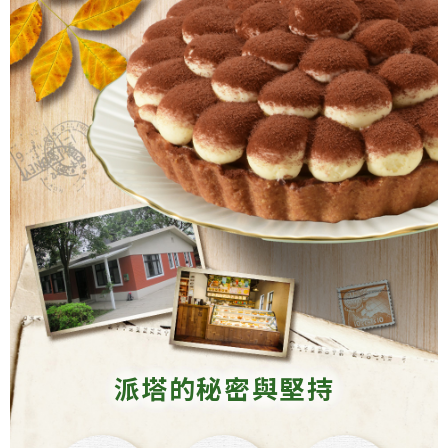
派塔的秘密與堅持