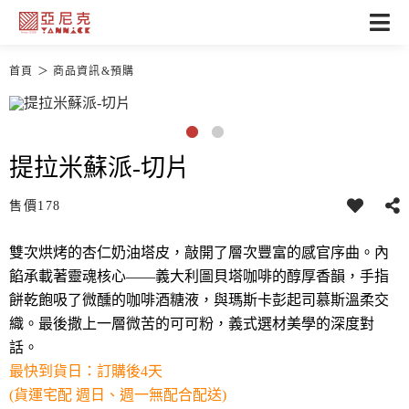
首頁
商品資訊&預購
提拉米蘇派-切片
售價
178
雙次烘烤的杏仁奶油塔皮，敲開了層次豐富的感官序曲。內
餡承載著靈魂核心——義大利圖貝塔咖啡的醇厚香韻，手指
餅乾飽吸了微醺的咖啡酒糖液，與瑪斯卡彭起司慕斯溫柔交
織。最後撒上一層微苦的可可粉，義式選材美學的深度對
話。
最快到貨日：訂購後4天
(貨運宅配 週日、週一無配合配送)