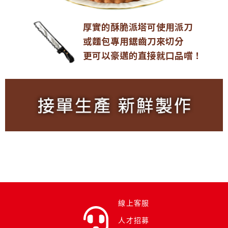
厚實的酥脆派塔可使用派刀
或麵包專用鋸齒刀來切分
更可以豪邁的直接就口品嚐！
線上客服
人才招募