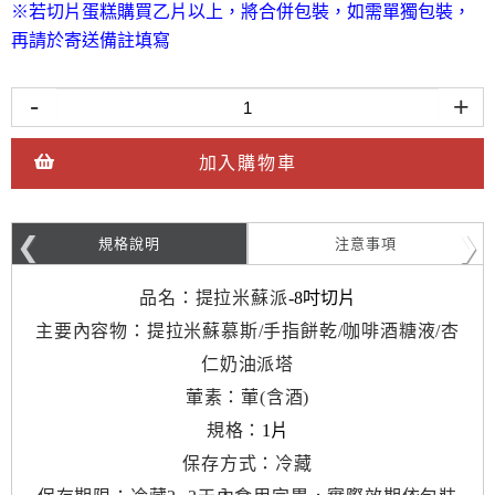
※
若切片蛋糕購買乙片以上，將合併包裝，如需單獨包裝，
再請於寄送備註填寫
-
+
加入購物車
規格說明
注意事項
品名：提拉米蘇派
-8吋切片
主要內容物：提拉米蘇慕斯/手指餅乾/咖啡酒糖液/杏
仁奶油派塔
葷素：葷(含酒)
規格：
1片
保存方式：冷藏