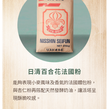
日清百合花法國粉
能夠表現小麥風味及香氣的法國麵包粉，
與杏仁粉再搭配天然發酵奶油，讓派塔呈
現酥脆咬感。