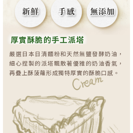
厚實酥脆的手工派塔
嚴選日本日清麵粉和天然無鹽發酵奶油，
細心捏製的派塔飄散著優雅的奶油香氣，
再疊上酥菠蘿形成獨特厚實的酥脆口感。