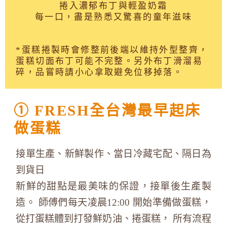
捲入濃郁布丁與輕盈奶霜
每一口，盡是熟悉又驚喜的童年滋味
*蛋糕捲製時會修整前後端以維持外型整齊，
蛋糕切面布丁可能不完整。另外布丁滑溜易
碎，品嘗時請小心拿取避免位移掉落。
① FRESH全台灣最早起床
做蛋糕
接單生產、新鮮製作、當日冷藏宅配、隔日為
到貨日
新鮮的甜點是最美味的保證，接單後生產製
造。 師傅們每天凌晨12:00 開始準備做蛋糕，
從打蛋糕體到打發鮮奶油、捲蛋糕， 所有流程