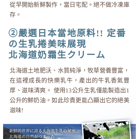
從早開始新鮮製作，當日宅配。絕不做冷凍庫
存。
②嚴選日本當地原料!! 定番
の生乳捲美味展現
北海道奶霜生クリーム
北海道土地肥沃、水質純淨，牧草營養豐富，
在這裡成長的快樂乳牛，產出的牛乳香氣豐
厚、滋味清爽。 使用13公升生乳僅能製造出1
公升的鮮奶油。如此珍貴更能凸顯出它的絕美
滋味!