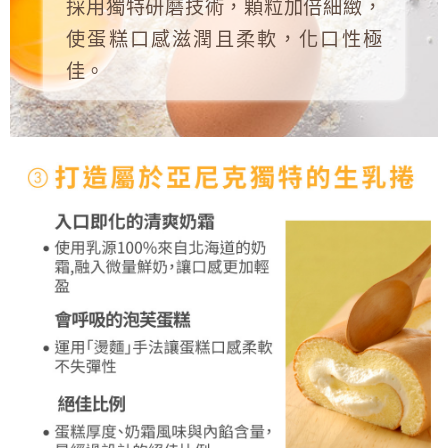
採用獨特研磨技術，顆粒加倍細緻，
使蛋糕口感滋潤且柔軟，化口性極
佳。