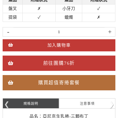
盤叉
✗
小牙刀
✓
提袋
✓
蠟燭
✗
-
+
加入購物車
前往團購76折
購買超值寄捲套餐
規格說明
注意事項
品名：亞尼克生乳捲-三顆布丁