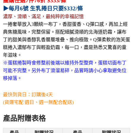
團購任選7件76折 $353/條
▶每月6號 生乳捲日只要$332/條
濃厚、滑順、滿足，最純粹的幸福記憶
一捲奢華放入3顆統一布丁，香甜蛋香、Q彈口感，再加上經
典焦糖風味，完整保留。搭配細膩滑順的北海道奶霜，讓布
丁的甜美與香醇乳香層層堆疊、推向極致。Q彈柔軟的泡芙蛋
糕捲入濃郁布丁與輕盈奶霜，每一口，盡是熟悉又驚喜的童
年滋味。
※蛋糕捲製時會修整前後端以維持外型整齊，蛋糕切面布丁
可能不完整。另外布丁滑溜易碎，品嘗時請小心拿取避免位
移掉落。
最快到貨日：訂購後4天
(貨運宅配 週日、週一無配合配送)
產品附贈表格
產品
附贈狀況
產品
附贈狀況