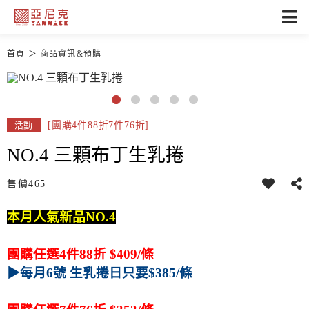
首頁
商品資訊&預購
[團購4件88折7件76折]
活動
NO.4 三顆布丁生乳捲
售價
465
本月人氣新品NO.4
團購任選4件88折 $409/條
▶每月6號 生
乳捲日只要$385/條