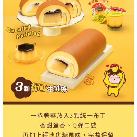
一捲奢華放入3顆統一布丁
香甜蛋香、Q彈口感
再加上經典焦糖風味，完整保留