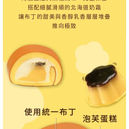
搭配細膩滑順的北海道奶霜
讓布丁的甜美與香醇乳香層層堆疊
推向極致