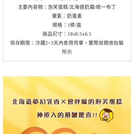
主要內容物：泡芙蛋糕/北海道奶霜/統一布丁
葷素：奶蛋素
規格：1條/盒
商品尺寸：18x8.5x6.5
保存期限：冷藏2~3天內食用完畢，實際效期依包裝
所示