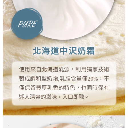
北海道中沢奶霜
使用來自北海道乳源，利用獨家技術
製成調和型奶霜,乳脂含量僅20%，不
僅保留豐厚乳香的特色，也同時保有
迷人清爽的滋味，入口即融。