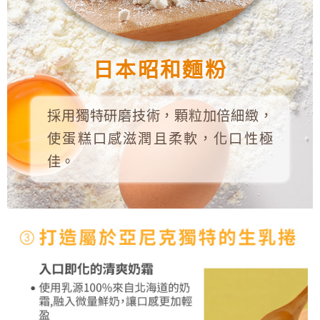
日本昭和麵粉
採用獨特研磨技術，顆粒加倍細緻，
使蛋糕口感滋潤且柔軟，化口性極
佳。