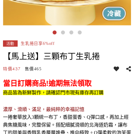
生乳捲日享6%off
活動
【馬上送】三顆布丁生乳捲
437
特價
售價
465
當日訂購商品!逾期無法領取
商品皆為新鮮製作，請確認門市現有庫存再訂購
濃厚、滑順、滿足，最純粹的幸福記憶
一捲奢華放入3顆統一布丁，香甜蛋香、Q彈口感，再加上經
典焦糖風味，完整保留。搭配細膩滑順的北海道奶霜，讓布
丁的甜美與香醇乳香層層堆疊、推向極致。Q彈柔軟的泡芙蛋