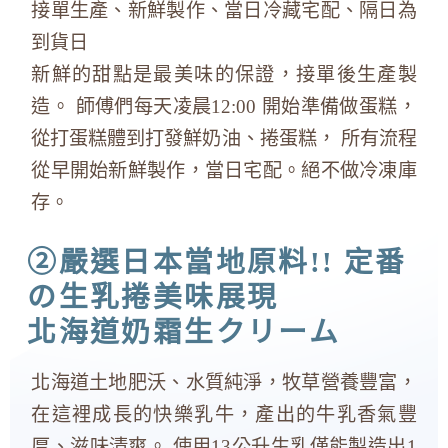
接單生產、新鮮製作、當日冷藏宅配、隔日為
到貨日
新鮮的甜點是最美味的保證，接單後生產製
造。 師傅們每天凌晨12:00 開始準備做蛋糕，
從打蛋糕體到打發鮮奶油、捲蛋糕， 所有流程
從早開始新鮮製作，當日宅配。絕不做冷凍庫
存。
②嚴選日本當地原料!! 定番
の生乳捲美味展現
北海道奶霜生クリーム
北海道土地肥沃、水質純淨，牧草營養豐富，
在這裡成長的快樂乳牛，產出的牛乳香氣豐
厚、滋味清爽。 使用13公升生乳僅能製造出1