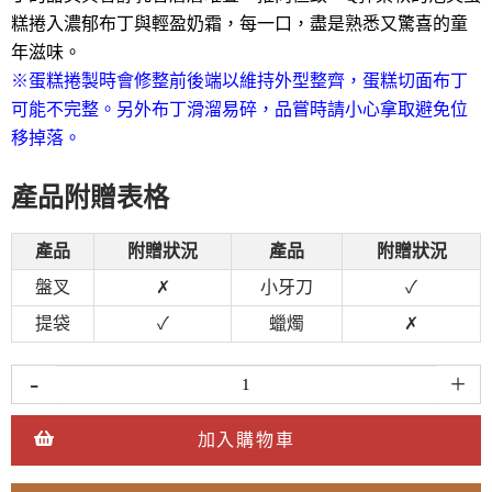
糕捲入濃郁布丁與輕盈奶霜，每一口，盡是熟悉又驚喜的童
年滋味。
※蛋糕捲製時會修整前後端以維持外型整齊，蛋糕切面布丁
可能不完整。另外布丁滑溜易碎，品嘗時請小心拿取避免位
移掉落。
產品附贈表格
產品
附贈狀況
產品
附贈狀況
盤叉
✗
小牙刀
✓
提袋
✓
蠟燭
✗
-
+
加入購物車