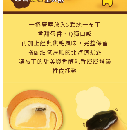
一捲奢華放入3顆統一布丁
香甜蛋香、Q彈口感
再加上經典焦糖風味，完整保留
搭配細膩滑順的北海道奶霜
讓布丁的甜美與香醇乳香層層堆疊
推向極致