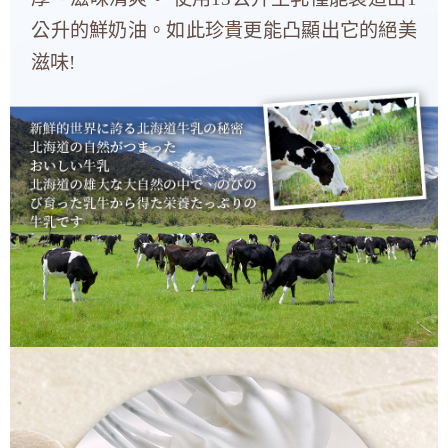
公升的鮮奶油。如此珍貴更能凸顯出它的絕美
滋味!