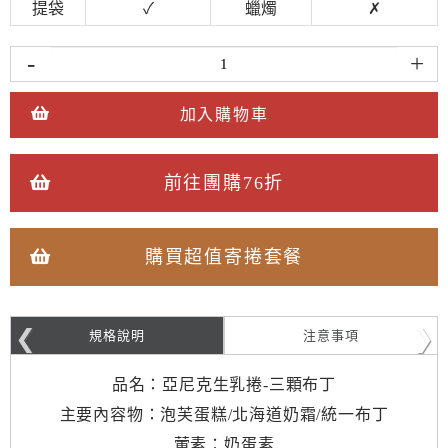
提袋
✓
蠟燭
✗
-
+
加入購物車
前往團購76折
購買超值寄捲套餐
規格說明
注意事項
品名：亞尼克生乳捲-三顆布丁
主要內容物：泡芙蛋糕/北海道奶霜/統一布丁
葷素：奶蛋素