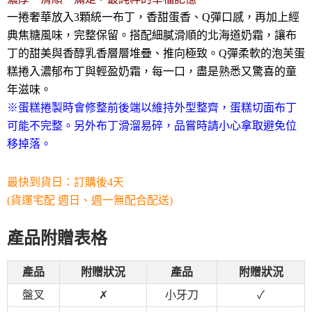
一捲奢華放入3顆統一布丁，香甜蛋香、Q彈口感，再加上經
典焦糖風味，完整保留。搭配細膩滑順的北海道奶霜，讓布
丁的甜美與香醇乳香層層堆疊、推向極致。Q彈柔軟的泡芙蛋
糕捲入濃郁布丁與輕盈奶霜，每一口，盡是熟悉又驚喜的童
年滋味。
※蛋糕捲製時會修整前後端以維持外型整齊，蛋糕切面布丁
可能不完整。另外布丁滑溜易碎，品嘗時請小心拿取避免位
移掉落。
最快到貨日：訂購後4天
(貨運宅配 週日、週一無配合配送)
產品附贈表格
產品
附贈狀況
產品
附贈狀況
盤叉
✗
小牙刀
✓