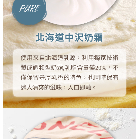
北海道中沢奶霜
使用來自北海道乳源，利用獨家技術
製成調和型奶霜,乳脂含量僅20%，不
僅保留豐厚乳香的特色，也同時保有
迷人清爽的滋味，入口即融。