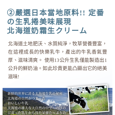
②嚴選日本當地原料!! 定番
の生乳捲美味展現
北海道奶霜生クリーム
北海道土地肥沃、水質純淨，牧草營養豐富，
在這裡成長的快樂乳牛，產出的牛乳香氣豐
厚、滋味清爽。 使用13公升生乳僅能製造出1
公升的鮮奶油。如此珍貴更能凸顯出它的絕美
滋味!