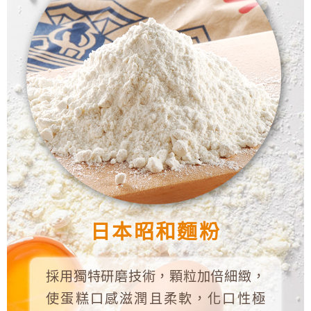
日本昭和麵粉
採用獨特研磨技術，顆粒加倍細緻，
使蛋糕口感滋潤且柔軟，化口性極