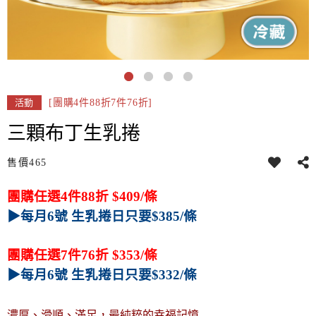
[團購4件88折7件76折]
活動
三顆布丁生乳捲
售價
465
團購任選4件88折 $409/條
▶每月6號 生
乳捲日只要$385/條
團購任選7件76折 $353/條
▶每月6號 生乳捲日只要$332/條
濃厚、滑順、滿足，最純粹的幸福記憶