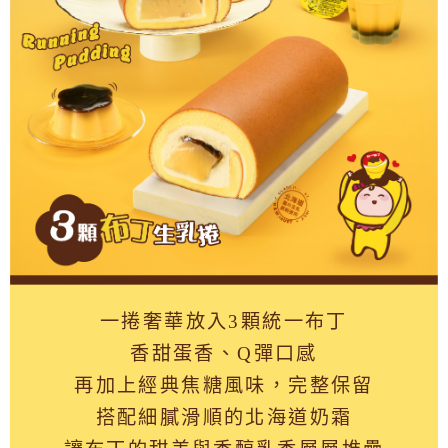
一捲奢華放入3顆統一布丁
香甜蛋香、Q彈口感
再加上經典焦糖風味，完整保留
搭配細膩滑順的北海道奶霜