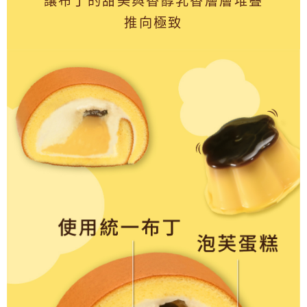
讓布丁的甜美與香醇乳香層層堆疊
推向極致