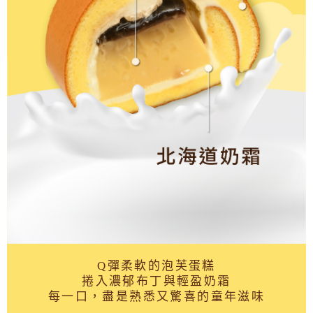
Q彈柔軟的泡芙蛋糕
捲入濃郁布丁與輕盈奶霜
每一口，盡是熟悉又驚喜的童年滋味