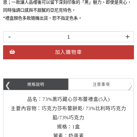
思；一款讓人品嚐後可以留下深刻印象的「黑」魅力，即使是夾心，
同時強調口感與不甜膩的亞尼克特色。
*禮盒顏色多款隨機出貨，恕不指定色系。
-
+
加入購物車
規格說明
注意事項
品名：73%黑巧藏心莎布蕾禮盒(5入)
主要內容物：
巧克力莎布蕾餅乾/ 73%比利時巧克力
餡/73%巧克力
規格：1盒
葷素：奶蛋素