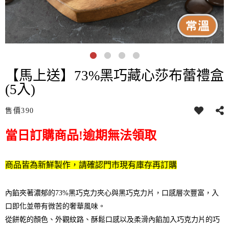
【馬上送】73%黑巧藏心莎布蕾禮盒
(5入)
售價
390
當日訂購商品!逾期無法領取
商品皆為新鮮製作，請確認門市現有庫存再訂購
內餡夾著濃郁的73%黑巧克力夾心與黑巧克力片，口感層次豐富，入
口即化並帶有微苦的奢華風味。
從餅乾的顏色、外觀紋路、酥鬆口感以及柔滑內餡加入巧克力片的巧