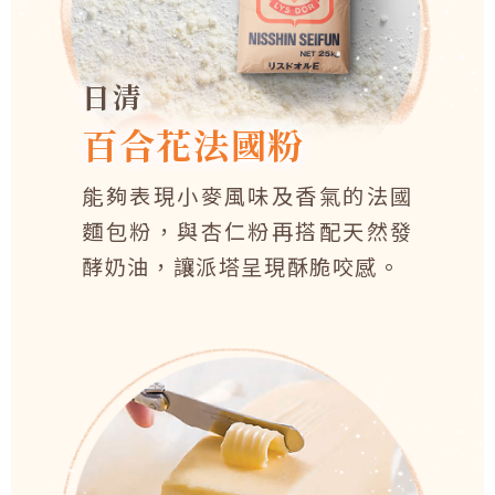
日清
百合花法國粉
能夠表現小麥風味及香氣的法國
麵包粉，與杏仁粉再搭配天然發
酵奶油，讓派塔呈現酥脆咬感。