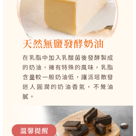
天然無鹽發酵奶油
在乳脂中加入乳酸菌後發酵製成
的奶油，擁有特殊的風味，乳脂
含量較一般奶油低，讓派塔散發
迷人圓潤的奶油香氣，不覺油
膩。