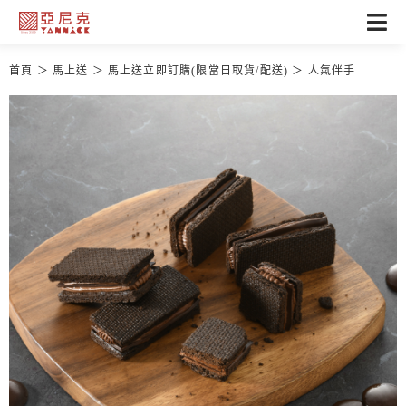
首頁
馬上送
馬上送立即訂購(限當日取貨/配送)
人氣伴手