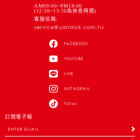
AM09:00~PM18:00
(12:30~13:30為休息時間)
客服信箱:
service@yannick.com.tw
FACEBOOK
YOUTUBE
LINE
INSTAGRAM
TikTok
訂閱電子報