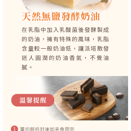
天然無鹽發酵奶油
在乳脂中加入乳酸菌後發酵製成
的奶油，擁有特殊的風味，乳脂
含量較一般奶油低，讓派塔散發
迷人圓潤的奶油香氣，不覺油
膩。