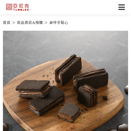
首頁
商品資訊&預購
🎁伴手點心