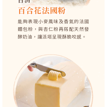
百合花法國粉
能夠表現小麥風味及香氣的法國
麵包粉，與杏仁粉再搭配天然發
酵奶油，讓派塔呈現酥脆咬感。