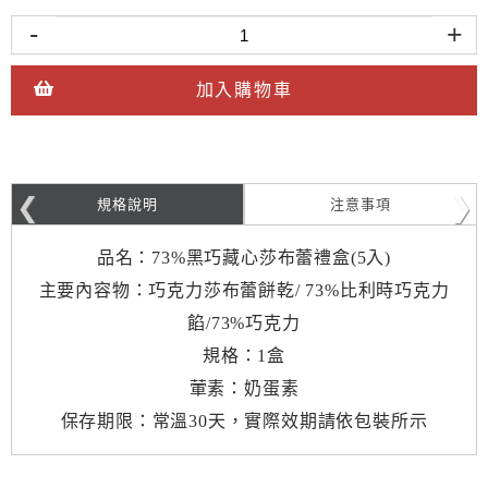
-
+
加入購物車
規格說明
注意事項
品名：73%黑巧藏心莎布蕾禮盒(5入)
主要內容物：巧克力莎布蕾餅乾/ 73%比利時巧克力
餡/73%巧克力
規格：1盒
葷素：奶蛋素
保存期限：常溫30天，實際效期請依包裝所示