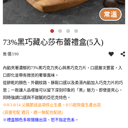
73%黑巧藏心莎布蕾禮盒(5入)
售價
390
內餡夾著濃郁的73%黑巧克力夾心與黑巧克力片，口感層次豐富，入
口即化並帶有微苦的奢華風味。
從餅乾的顏色、外觀紋路、酥鬆口感以及柔滑內餡加入巧克力片的巧
思；一款讓人品嚐後可以留下深刻印象的「黑」魅力，即使是夾心，
同時強調口感與不甜膩的亞尼克特色。
※8/3-8/14 父親節該品項停止生產，8/15起恢復生產出貨
(貨運宅配 週日、週一無配合配送)
※
禮盒顏色多款隨機出貨，恕不指定色系。