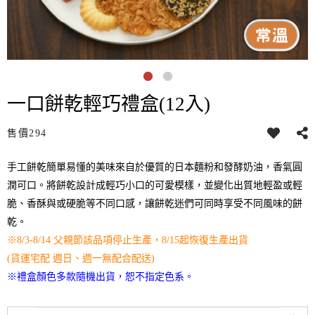
一口餅乾輕巧禮盒(12入)
售價
294
手工餅乾簡單易懂的美味來自於優質的日本麵粉和發酵奶油，香氣圓
潤可口。將餅乾設計成輕巧小口的可愛模樣，並變化出質地輕盈或輕
脆、香酥與或硬脆等不同口感，讓餅乾迷們可同時享受不同風味的餅
乾。
※8/3-8/14 父親節該品項停止生產，8/15起恢復生產出貨
(貨運宅配 週日、週一無配合配送)
※
禮盒顏色多款隨機出貨，恕不指定色系。