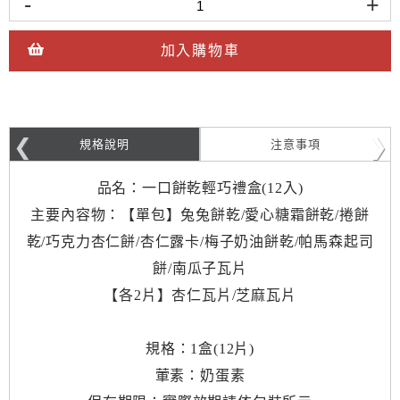
-
+
加入購物車
規格說明
注意事項
品名：一口餅乾輕巧禮盒(12入)
主要內容物：【單包】兔兔餅乾/愛心糖霜餅乾/捲餅
乾/巧克力杏仁餅/杏仁露卡/梅子奶油餅乾/帕馬森起司
餅/南瓜子瓦片
【各2片】杏仁瓦片/芝麻瓦片
規格：1盒(12片)
葷素：奶蛋素