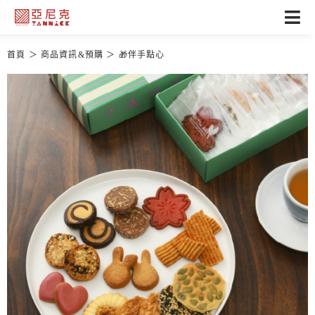
首頁
商品資訊&預購
🎁伴手點心