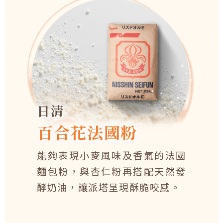
日清
百合花法國粉
能夠表現小麥風味及香氣的法國
麵包粉，與杏仁粉再搭配天然發
酵奶油，讓派塔呈現酥脆咬感。