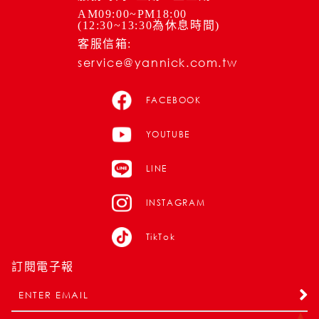
AM09:00~PM18:00
(12:30~13:30為休息時間)
客服信箱:
service@yannick.com.tw
FACEBOOK
YOUTUBE
LINE
INSTAGRAM
TikTok
訂閱電子報