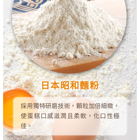
日本昭和麵粉
採用獨特研磨技術，顆粒加倍細緻，
使蛋糕口感滋潤且柔軟，化口性極
佳。