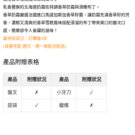
乳香豐腴的北海道奶霜佐特調香草奶霜與滑嫩布丁。
香草奶霜嚴選法國進口馬達加斯加香草籽醬，讓奶霜充滿香草籽的芳
香，濃郁又清爽的香草雪糕風味搭配滑溜的布丁帶來爽口的層次口
感，簡單卻令人雀躍的滋味！
最快到貨日：訂購後4天
(貨運宅配 週日、週一無配合配送)
產品附贈表格
產品
附贈狀況
產品
附贈狀況
盤叉
✗
小牙刀
✓
提袋
✓
蠟燭
✗