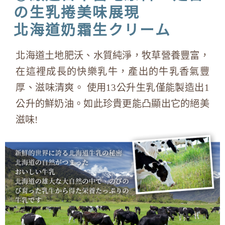
の生乳捲美味展現
北海道奶霜生クリーム
北海道土地肥沃、水質純淨，牧草營養豐富，
在這裡成長的快樂乳牛，產出的牛乳香氣豐
厚、滋味清爽。 使用13公升生乳僅能製造出1
公升的鮮奶油。如此珍貴更能凸顯出它的絕美
滋味!