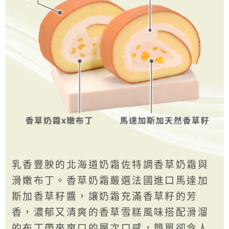
乳香豐腴的北海道奶霜佐特調香草奶霜與
滑嫩布丁。香草奶霜嚴選法國進口馬達加
斯加香草籽醬，讓奶霜充滿香草籽的芳
香，濃郁又清爽的香草雪糕風味搭配滑溜
的布丁帶來爽口的層次口感，簡單卻令人