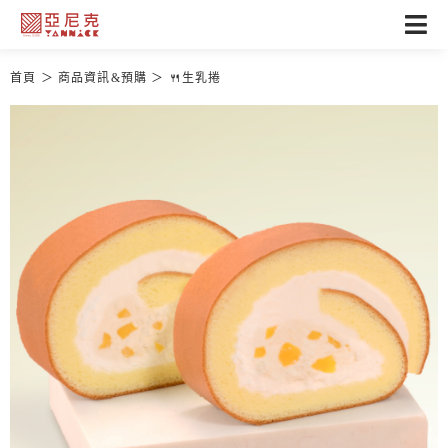
首頁
商品資訊&預購
🍴生乳捲