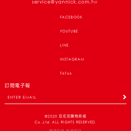
service@yannick.com.tw
FACEBOOK
YOUTUBE
LINE
INSTAGRAM
TikTok
訂閱電子報
©2020
亞尼克購物商城
Co.,Ltd. ALL RIGHTS RESERVED.