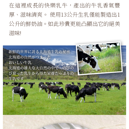
在這裡成長的快樂乳牛，產出的牛乳香氣豐
厚、滋味清爽。 使用13公升生乳僅能製造出1
公升的鮮奶油。如此珍貴更能凸顯出它的絕美
滋味!