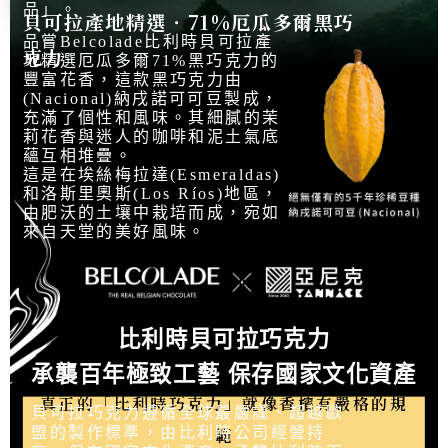
品」。
貝可拉產地精選‧71%厄瓜多爾黑巧
品嘗Belcolade比利時貝可拉產
克力
地精選厄瓜多爾71%黑巧克力的
豐富花香，這款黑巧克力由
(Nacional)納戌諾可可豆製成，
充滿了個性和風味。其細膩的茉
莉花香與迷人的咖啡和泥土氣底
蘊互相堆疊。
這是在埃絲梅拉達(Esmeraldas)
和洛斯里奧斯(Los Ríos)地區，
由肥沃的土壤中栽培而成，宛如
來自天堂的美好風味。
比利時貝可拉巧克力
承襲百年極致工藝 保存國家文化資產
真正的「比利時巧克力」就像香檳有嚴格的規
貝可拉巧克力遵循全球最嚴謹、超越歐
範
盟的製作標準，由比利時公司經營持