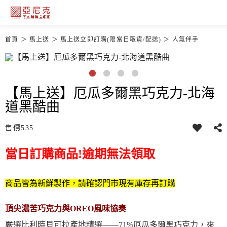
首頁
馬上送
馬上送立即訂購(限當日取貨/配送)
人氣伴手
【馬上送】厄瓜多爾黑巧克力-北海
道黑酷曲
售價
535
當日訂購商品!逾期無法領取
商品皆為新鮮製作，請確認門市現有庫存再訂購
頂尖濃苦巧克力與OREO風味協奏
嚴選比利時貝可拉產地精選——71%厄瓜多爾黑巧克力，來