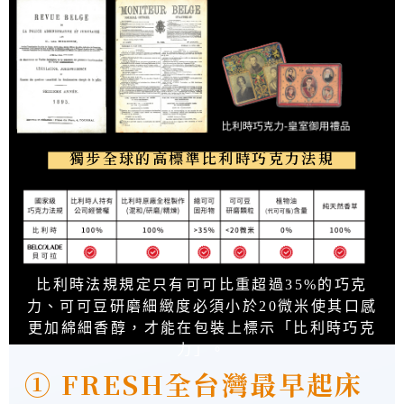
獨步全球的高標準比利時巧克力法規
比利時法規規定只有可可比重超過35%的巧克
力、可可豆研磨細緻度必須小於20微米使其口感
更加綿細香醇，才能在包裝上標示「比利時巧克
力」。
① FRESH全台灣最早起床