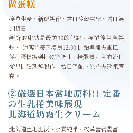
做蛋糕
接單生產、新鮮製作、當日冷藏宅配、隔日為
到貨日
新鮮的甜點是最美味的保證，接單後生產製
造。 師傅們每天凌晨12:00 開始準備做蛋糕，
從打蛋糕體到打發鮮奶油、捲蛋糕， 所有流程
從早開始新鮮製作，當日宅配。絕不做冷凍庫
存。
②嚴選日本當地原料!! 定番
の生乳捲美味展現
北海道奶霜生クリーム
北海道土地肥沃、水質純淨，牧草營養豐富，