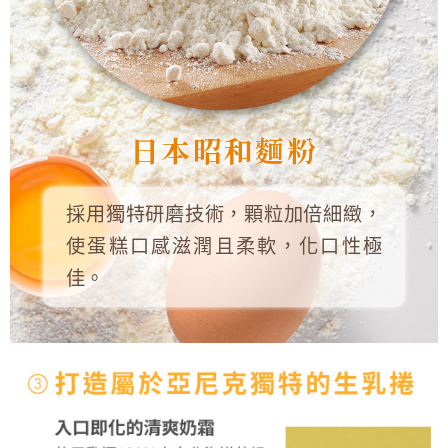
日本昭和麵粉
採用獨特研磨技術，顆粒加倍細緻，
使蛋糕口感滋潤且柔軟，化口性極
佳。