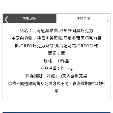
規格說明
注意事項
品名：北海道黑酷曲-厄瓜多爾黑巧克力
主要內容物：特黑泡芙蛋糕/厄瓜多爾黑巧克力慕
斯/OREO巧克力酥餅/北海道奶霜/OREO餅乾
葷素：葷
規格： 1顆/盒
商品淨重：約400g
保存期限：冷藏2~3天內食用完畢
◎依不同通路銷售及配送方式不同，實際效期依包裝所
示