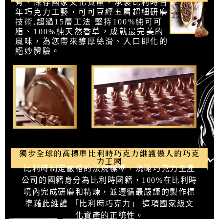
有、保存國家文化資產，承襲比利時百
年巧克力工藝，可可豆經五層超細研磨
技術,超過15層工法 堅持100%純可可
脂、100%純天然香草，成就最完美的
風味，為您帶來醇厚絲滑、入口即化的
絕妙體驗。
獨步全球的高標準比利時巧克力維護傲人的巧克
力王國
比利時制定嚴格的法規標準，規範巧克力生產
公司的國籍身分為比利時國籍，100%在比利時
境內完成研磨和精煉，並遵循最嚴謹的製作標
準藉此維護 「比利時巧克力」 這項國家級文
化資產的正統性。