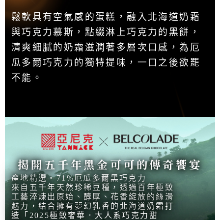
鬆軟具有空氣感的蛋糕，融入北海道奶霜
與巧克力慕斯，點綴淋上巧克力的黑餅，
清爽細膩的奶霜滋潤著多層次口感，為厄
瓜多爾巧克力的獨特提味，一口之後欲罷
不能。
揭開五千年黑金可可的傳奇饗宴
產地精選‧71%厄瓜多爾黑巧克力
來自五千年天然珍稀豆種，透過百年極致
工藝淬煉出原始、醇厚、花香綻放的絲滑
魅力，結合擁有夢幻乳香的北海道奶霜打
造「2025極致奢華．大人系巧克力甜