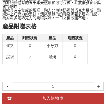
自於絕無僅有的五千年天然珍稀可可豆種，綻放優雅花香與
獨特個性。
鬆軟具有空氣感的蛋糕，融入北海道奶霜與巧克力慕斯，點
綴淋上巧克力的黑餅，清爽細膩的奶霜滋潤著多層次口感，
為厄瓜多爾巧克力的獨特提味，一口之後欲罷不能。
產品附贈表格
產品
附贈狀況
產品
附贈狀況
盤叉
✗
小牙刀
✗
提袋
✓
蠟燭
✗
-
+
加入購物車