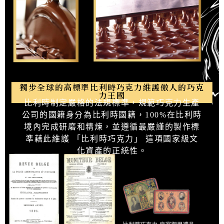
獨步全球的高標準比利時巧克力維護傲人的巧克
力王國
比利時制定嚴格的法規標準，規範巧克力生產
公司的國籍身分為比利時國籍，100%在比利時
境內完成研磨和精煉，並遵循最嚴謹的製作標
準藉此維護 「比利時巧克力」 這項國家級文
化資產的正統性。