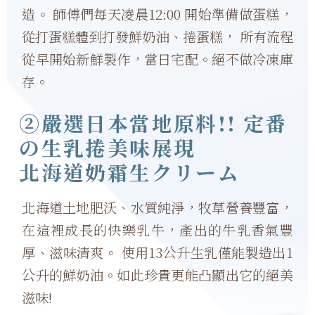
造。 師傅們每天凌晨12:00 開始準備做蛋糕，
從打蛋糕體到打發鮮奶油、捲蛋糕， 所有流程
從早開始新鮮製作，當日宅配。絕不做冷凍庫
存。
②嚴選日本當地原料!! 定番
の生乳捲美味展現
北海道奶霜生クリーム
北海道土地肥沃、水質純淨，牧草營養豐富，
在這裡成長的快樂乳牛，產出的牛乳香氣豐
厚、滋味清爽。 使用13公升生乳僅能製造出1
公升的鮮奶油。如此珍貴更能凸顯出它的絕美
滋味!