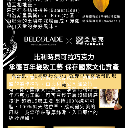
蘊互相堆疊。
這是在埃絲梅拉達(Esmeraldas)
和洛斯里奧斯(Los Ríos)地區，
由肥沃的土壤中栽培而成，宛如
來自天堂的美好風味。
比利時貝可拉巧克力
承襲百年極致工藝 保存國家文化資產
真正的「比利時巧克力」就像香檳有嚴格的規
貝可拉巧克力遵循全球最嚴謹、超越歐
範
盟的製作標準，由比利時公司經營持
有、保存國家文化資產，承襲比利時百
年巧克力工藝，可可豆經五層超細研磨
技術,超過15層工法 堅持100%純可可
脂、100%純天然香草，成就最完美的
風味，為您帶來醇厚絲滑、入口即化的
絕妙體驗。