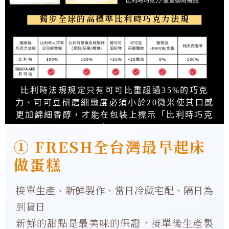
獨步全球的高標準比利時巧克力法規
比利時法規規定只有可可比重超過35%的巧克
力、可可豆研磨細緻度必須小於20微米使其口感
更加綿細香醇，才能在包裝上標示「比利時巧克
力」。
① FRESH全台灣最早起床
做蛋糕
接單生產、新鮮製作、當日冷藏宅配、隔日為
到貨日
新鮮的甜點是最美味的保證，接單後生產製