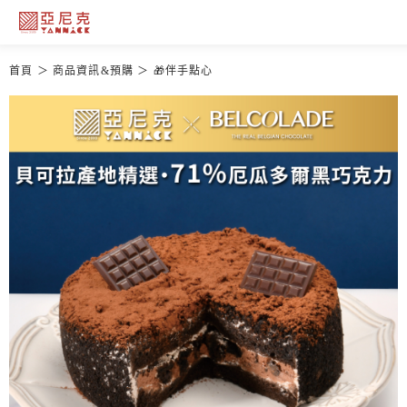
首頁
商品資訊&預購
🎁伴手點心