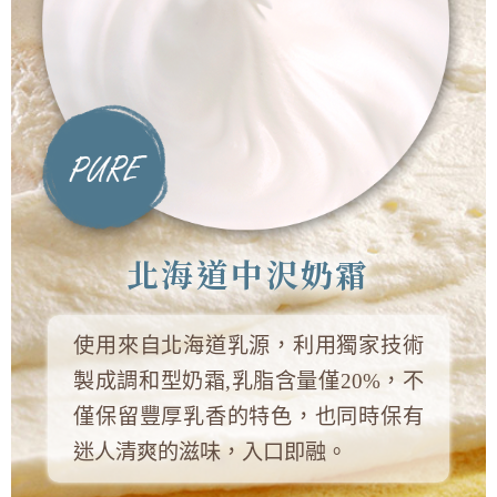
北海道中沢奶霜
使用來自北海道乳源，利用獨家技術
製成調和型奶霜,乳脂含量僅20%，不
僅保留豐厚乳香的特色，也同時保有
迷人清爽的滋味，入口即融。