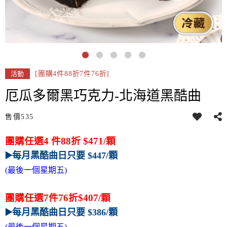
[團購4件88折7件76折]
活動
厄瓜多爾黑巧克力-北海道黑酷曲
售價
535
團購任選4 件88折 $471/顆
▶️每月黑酷曲日只要 $447/顆
(最後一個星期五)
團購任選7件76折$407/顆
▶️每月黑酷曲日只要 $386/顆
(最後一個星期五)