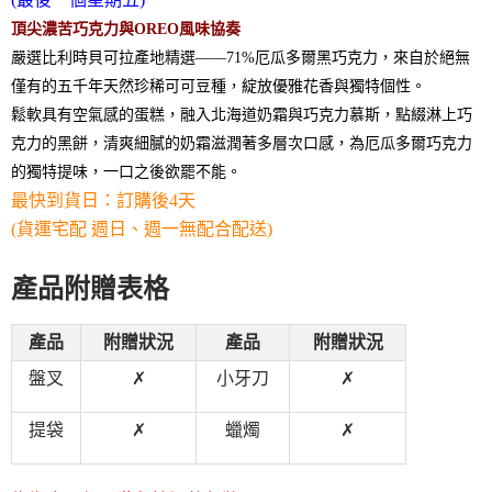
頂尖濃苦巧克力與OREO風味協奏
嚴選比利時貝可拉產地精選——71%厄瓜多爾黑巧克力，來自於絕無
僅有的五千年天然珍稀可可豆種，綻放優雅花香與獨特個性。
鬆軟具有空氣感的蛋糕，融入北海道奶霜與巧克力慕斯，點綴淋上巧
克力的黑餅，清爽細膩的奶霜滋潤著多層次口感，為厄瓜多爾巧克力
的獨特提味，一口之後欲罷不能。
最快到貨日：訂購後4天
(貨運宅配 週日、週一無配合配送)
產品附贈表格
產品
附贈狀況
產品
附贈狀況
盤叉
✗
小牙刀
✗
提袋
✗
蠟燭
✗