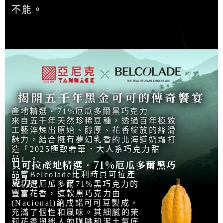
不能。
揭開五千年黑金可可的傳奇饗宴
產地精選‧71%厄瓜多爾黑巧克力
來自五千年天然珍稀豆種，透過百年極致
工藝淬煉出原始、醇厚、花香綻放的絲滑
魅力，結合擁有夢幻乳香的北海道奶霜打
造「2025極致奢華．大人系巧克力甜
品」。
貝可拉產地精選‧71%厄瓜多爾黑巧
品嘗Belcolade比利時貝可拉產
克力
地精選厄瓜多爾71%黑巧克力的
豐富花香，這款黑巧克力由
(Nacional)納戌諾可可豆製成，
充滿了個性和風味。其細膩的茉
莉花香與迷人的咖啡和泥土氣底