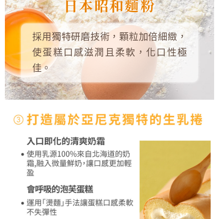
日本昭和麵粉
採用獨特研磨技術，顆粒加倍細緻，
使蛋糕口感滋潤且柔軟，化口性極
佳。